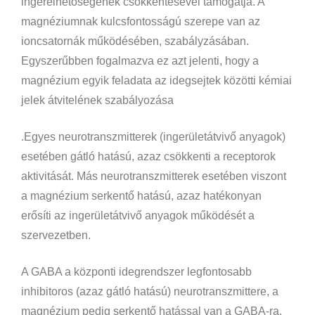
ingerelhetőségének csökkentésével támogatja. A
magnéziumnak kulcsfontosságú szerepe van az
ioncsatornák működésében, szabályzásában.
Egyszerűbben fogalmazva ez azt jelenti, hogy a
magnézium egyik feladata az idegsejtek közötti kémiai
jelek átvitelének szabályozása
.Egyes neurotranszmitterek (ingerületátvivő anyagok)
esetében gátló hatású, azaz csökkenti a receptorok
aktivitását. Más neurotranszmitterek esetében viszont
a magnézium serkentő hatású, azaz hatékonyan
erősíti az ingerületátvivő anyagok működését a
szervezetben.
A GABA a központi idegrendszer legfontosabb
inhibitoros (azaz gátló hatású) neurotranszmittere, a
magnézium pedig serkentő hatással van a GABA-ra.