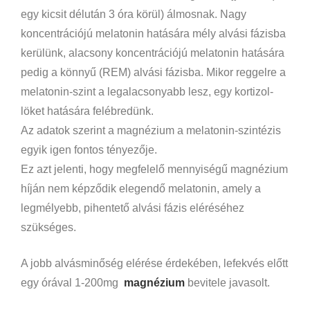
egy kicsit délután 3 óra körül) álmosnak. Nagy
koncentrációjú melatonin hatására mély alvási fázisba
kerülünk, alacsony koncentrációjú melatonin hatására
pedig a könnyű (REM) alvási fázisba. Mikor reggelre a
melatonin-szint a legalacsonyabb lesz, egy kortizol-
löket hatására felébredünk.
Az adatok szerint a magnézium a melatonin-szintézis
egyik igen fontos tényezője.
Ez azt jelenti, hogy megfelelő mennyiségű magnézium
híján nem képződik elegendő melatonin, amely a
legmélyebb, pihentető alvási fázis eléréséhez
szükséges.
A jobb alvásminőség elérése érdekében, lefekvés előtt
egy órával 1-200mg
magnézium
bevitele javasolt.