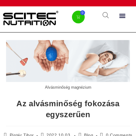
0
Alvásminőség magnézium
Az alvásminőség fokozása
egyszerűen
Pintér Tibor
2022.10.03.
Blog
0 Comments