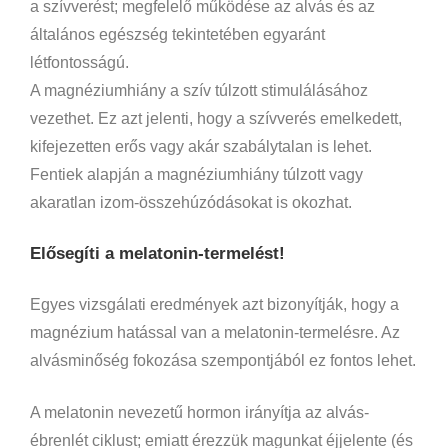
a szívverést; megfelelő működése az alvás és az
általános egészség tekintetében egyaránt
létfontosságú.
A magnéziumhiány a szív túlzott stimulálásához
vezethet. Ez azt jelenti, hogy a szívverés emelkedett,
kifejezetten erős vagy akár szabálytalan is lehet.
Fentiek alapján a magnéziumhiány túlzott vagy
akaratlan izom-összehúzódásokat is okozhat.
Elősegíti a melatonin-termelést!
Egyes vizsgálati eredmények azt bizonyítják, hogy a
magnézium hatással van a melatonin-termelésre. Az
alvásminőség fokozása szempontjából ez fontos lehet.
A melatonin nevezetű hormon irányítja az alvás-
ébrenlét ciklust; emiatt érezzük magunkat éjjelente (és