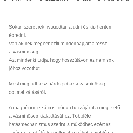
Sokan szeretnek nyugodtan aludni és kipihenten
ébredni.
Van akinek megnehezíti mindennapjait a rossz
alvásminőség.
Azt mindenki tudja, hogy hosszútávon ez nem sok
jóhoz vezethet.
Most megtudhatsz párdolgot az alvásminőség
optimalizálásáról.
A magnézium számos módon hozzájárul a megfelelő
alvásminőség kialakításához. Többféle
hatásmechanizmus szerint is működhet, ezért az
alvászavar okától függetlenül segíthet a probléma