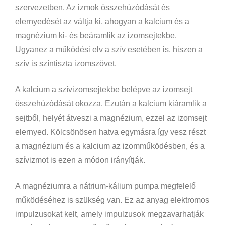
szervezetben. Az izmok összehúzódását és
elernyedését az váltja ki, ahogyan a kalcium és a
magnézium ki- és beáramlik az izomsejtekbe.
Ugyanez a működési elv a szív esetében is, hiszen a
szív is színtiszta izomszövet.
A kalcium a szívizomsejtekbe belépve az izomsejt
összehúzódását okozza. Ezután a kalcium kiáramlik a
sejtből, helyét átveszi a magnézium, ezzel az izomsejt
elernyed. Kölcsönösen hatva egymásra így vesz részt
a magnézium és a kalcium az izomműködésben, és a
szívizmot is ezen a módon irányítják.
A magnéziumra a nátrium-kálium pumpa megfelelő
működéséhez is szükség van. Ez az anyag elektromos
impulzusokat kelt, amely impulzusok megzavarhatják