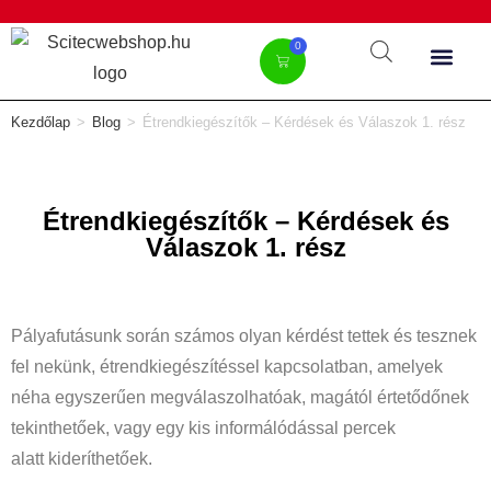
0
Kezdőlap
>
Blog
>
Étrendkiegészítők – Kérdések és Válaszok 1. rész
Étrendkiegészítők – Kérdések és
Válaszok 1. rész
Pályafutásunk során számos olyan kérdést tettek és tesznek
fel nekünk, étrendkiegészítéssel kapcsolatban, amelyek
néha egyszerűen megválaszolhatóak, magától értetődőnek
tekinthetőek, vagy egy kis informálódással percek
alatt kideríthetőek.