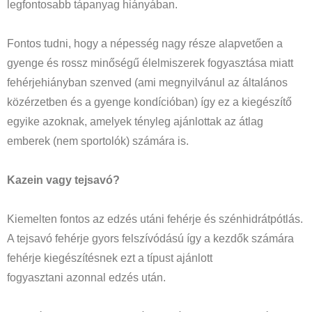
legfontosabb tápanyag hiányában.
Fontos tudni, hogy a népesség nagy része alapvetően a
gyenge és rossz minőségű élelmiszerek fogyasztása miatt
fehérjehiányban szenved (ami megnyilvánul az általános
közérzetben és a gyenge kondícióban) így ez a kiegészítő
egyike azoknak, amelyek tényleg ajánlottak az átlag
emberek (nem sportolók) számára is.
Kazein vagy tejsavó?
Kiemelten fontos az edzés utáni fehérje és szénhidrátpótlás.
A tejsavó fehérje gyors felszívódású így a kezdők számára
fehérje kiegészítésnek ezt a típust ajánlott
fogyasztani azonnal edzés után.