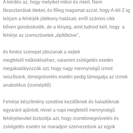
A kérdés az, hogy melyiket mikor és miért. Nem
fárasztanálak titeket, és főleg magamat azzal, hogy A-tól Z-ig
leírjam a fehérjék jótékony hatásait, erről számos cikk
bőven gondoskodik, de a lényeg, amit tudnod kell, hogy a
fehérje az izomszövetek „építőköve”,
és fontos szerepet játszanak a sejtek
megfelelő működéséhez, valamint zsírégetés esetén
megakadályozzák azt, hogy nagy mennyiségű izmot
veszítsünk, tömegnövelés esetén pedig támogatja az izmok
anabolikus (izomépítő)
Fehérje készítmény szedése kezdőknek és haladóknak
egyaránt ajánlott, mivel a napi megfelelő mennyiségű
fehérjebevitel biztosítja azt, hogy izomtömegnövelés és
zsírégetés esetén se maradjon szervezetünk az egyik