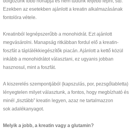
dolgozunk több hónapja és nem tudunk feljebb lépni, stb.
Ezekben az esetekben ajánlott a kreatin alkalmazásának
fontolóra vétele.
Kreatinból legnépszerűbb a monohidrát. Ezt ajánlott
megvásárolni. Manapság ritkábban fordul elő a kreatin-
foszfát a táplálékkiegészítők piacán. Ajánlott a kettő közül
inkább a monohidrátot választani, ez ugyanis jobban
hasznosul, mint a foszfát.
A kiszerelés szempontjából (kapszulás, por, pezsgőtabletta)
lényegtelen milyet választunk, a fontos, hogy megbízható és
minél „tisztább” kreatin legyen, azaz ne tartalmazzon
sok adalékanyagot.
Melyik a jobb, a kreatin vagy a glutamin?