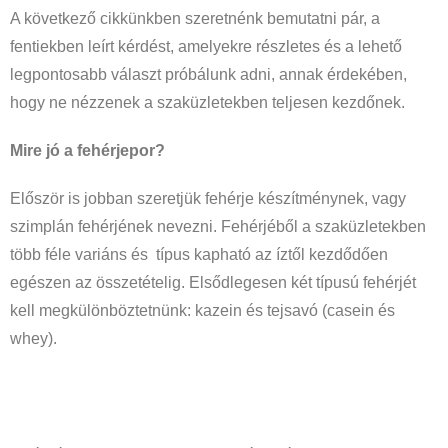
A következő cikkünkben szeretnénk bemutatni pár, a
fentiekben leírt kérdést, amelyekre részletes és a lehető
legpontosabb választ próbálunk adni, annak érdekében,
hogy ne nézzenek a szaküzletekben teljesen kezdőnek.
Mire jó a fehérjepor?
Először is jobban szeretjük fehérje készítménynek, vagy
szimplán fehérjének nevezni. Fehérjéből a szaküzletekben
több féle variáns és típus kapható az íztől kezdődően
egészen az összetételig. Elsődlegesen két típusú fehérjét
kell megkülönböztetnünk: kazein és tejsavó (casein és
whey).