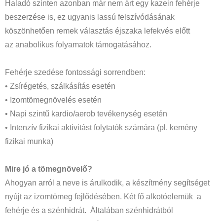
Haladó szinten azonban már nem árt egy kazein fehérje
beszerzése is, ez ugyanis lassú felszívódásának
köszönhetően remek választás éjszaka lefekvés előtt
az anabolikus folyamatok támogatásához.
Fehérje szedése fontossági sorrendben:
• Zsírégetés, szálkásítás esetén
• Izomtömegnövelés esetén
• Napi szintű kardio/aerob tevékenység esetén
• Intenzív fizikai aktivitást folytatók számára (pl. kemény
fizikai munka)
Mire jó a tömegnövelő?
Ahogyan arról a neve is árulkodik, a készítmény segítséget
nyújt az izomtömeg fejlődésében. Két fő alkotóelemük a
fehérje és a szénhidrát. Általában szénhidrátból