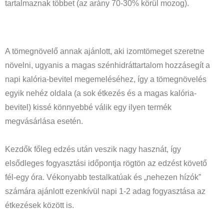
tartalmaznak többet (az arány 70-30% körül mozog).
A tömegnövelő annak ajánlott, aki izomtömeget szeretne
növelni, ugyanis a magas szénhidráttartalom hozzásegít a
napi kalória-bevitel megemeléséhez, így a tömegnövelés
egyik nehéz oldala (a sok étkezés és a magas kalória-
bevitel) kissé könnyebbé válik egy ilyen termék
megvásárlása esetén.
Kezdők főleg edzés után veszik nagy hasznát, így
elsődleges fogyasztási időpontja rögtön az edzést követő
fél-egy óra. Vékonyabb testalkatúak és „nehezen hízók”
számára ajánlott ezenkívül napi 1-2 adag fogyasztása az
étkezések között is.