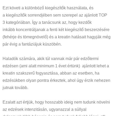
Ezt követi a különböző kiegészítők használata, és
a kiegészítők sorrendjében sem szerepel az ajánlott TOP
3 kategóriában. Így a tanácsunk az, hogy kezdők
inkább koncentráljanak a fenti két kiegészítő beszerzésére
(fehérje és tömegnövelő) és a kreatin hatásait hagyják még
pár évig a fantáziájuk küszöbén.
Haladók számára, akik túl vannak már pár edzőtermi
edzésen (ami alatt minimum 1 évet értünk) ajánlott lehet a
kreatin szakszerű fogyasztása, abban az esetben, ha
edzésükben olyan pontra érkeztek, ahol úgy érzik nehezen
jutnak tovább.
Ezalatt azt értjük, hogy hosszabb ideig nem tudunk növelni
az edzések intenzitásán, ugyanazzal a súllyal