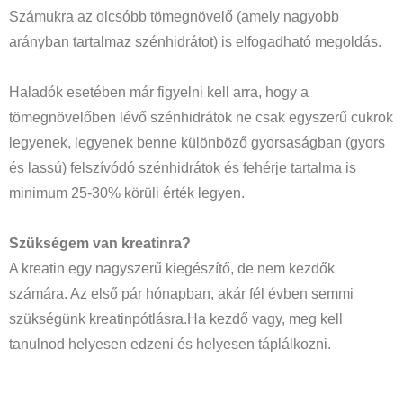
Számukra az olcsóbb tömegnövelő (amely nagyobb
arányban tartalmaz szénhidrátot) is elfogadható megoldás.
Haladók esetében már figyelni kell arra, hogy a
tömegnövelőben lévő szénhidrátok ne csak egyszerű cukrok
legyenek, legyenek benne különböző gyorsaságban (gyors
és lassú) felszívódó szénhidrátok és fehérje tartalma is
minimum 25-30% körüli érték legyen.
Szükségem van kreatinra?
A kreatin egy nagyszerű kiegészítő, de nem kezdők
számára. Az első pár hónapban, akár fél évben semmi
szükségünk kreatinpótlásra.Ha kezdő vagy, meg kell
tanulnod helyesen edzeni és helyesen táplálkozni.