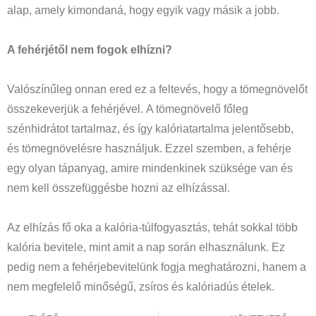
alap, amely kimondaná, hogy egyik vagy másik a jobb.
A fehérjétől nem fogok elhízni?
Valószínűleg onnan ered ez a feltevés, hogy a tömegnövelőt
összekeverjük a fehérjével. A tömegnövelő főleg
szénhidrátot tartalmaz, és így kalóriatartalma jelentősebb,
és tömegnövelésre használjuk. Ezzel szemben, a fehérje
egy olyan tápanyag, amire mindenkinek szüksége van és
nem kell összefüggésbe hozni az elhízással.
Az elhízás fő oka a kalória-túlfogyasztás, tehát sokkal több
kalória bevitele, mint amit a nap során elhasználunk. Ez
pedig nem a fehérjebevitelünk fogja meghatározni, hanem a
nem megfelelő minőségű, zsíros és kalóriadús ételek.