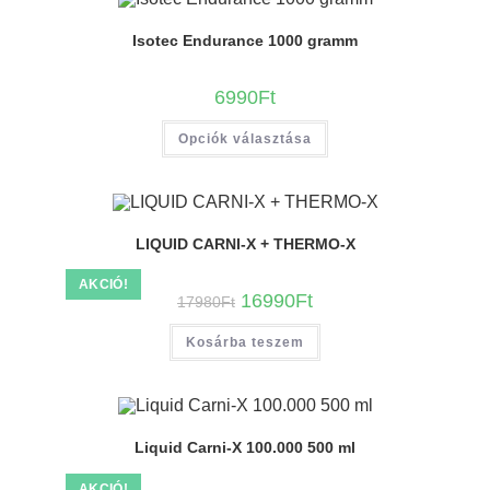
Isotec Endurance 1000 gramm
6990
Ft
Opciók választása
LIQUID CARNI-X + THERMO-X
AKCIÓ!
16990
Ft
17980
Ft
Kosárba teszem
Liquid Carni-X 100.000 500 ml
AKCIÓ!