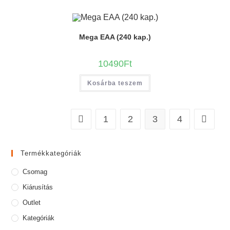
Mega EAA (240 kap.)
10490
Ft
Kosárba teszem
1
2
3
4
Termékkategóriák
Csomag
Kiárusítás
Outlet
Kategóriák