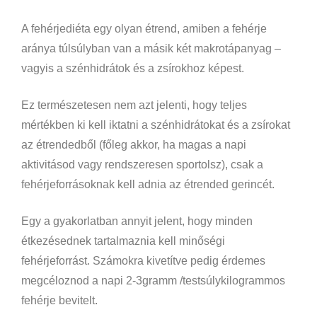
A fehérjediéta egy olyan étrend, amiben a fehérje
aránya túlsúlyban van a másik két makrotápanyag –
vagyis a szénhidrátok és a zsírokhoz képest.
Ez természetesen nem azt jelenti, hogy teljes
mértékben ki kell iktatni a szénhidrátokat és a zsírokat
az étrendedből (főleg akkor, ha magas a napi
aktivitásod vagy rendszeresen sportolsz), csak a
fehérjeforrásoknak kell adnia az étrended gerincét.
Egy a gyakorlatban annyit jelent, hogy minden
étkezésednek tartalmaznia kell minőségi
fehérjeforrást. Számokra kivetítve pedig érdemes
megcéloznod a napi 2-3gramm /testsúlykilogrammos
fehérje bevitelt.