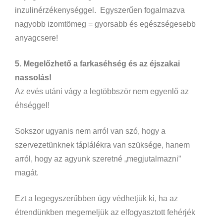
inzulinérzékenységgel. Egyszerűen fogalmazva
nagyobb izomtömeg = gyorsabb és egészségesebb
anyagcsere!
5. Megelőzhető a farkaséhség és az éjszakai
nassolás!
Az evés utáni vágy a legtöbbször nem egyenlő az
éhséggel!
Sokszor ugyanis nem arról van szó, hogy a
szervezetünknek táplálékra van szüksége, hanem
arról, hogy az agyunk szeretné „megjutalmazni”
magát.
Ezt a legegyszerűbben úgy védhetjük ki, ha az
étrendünkben megemeljük az elfogyasztott fehérjék