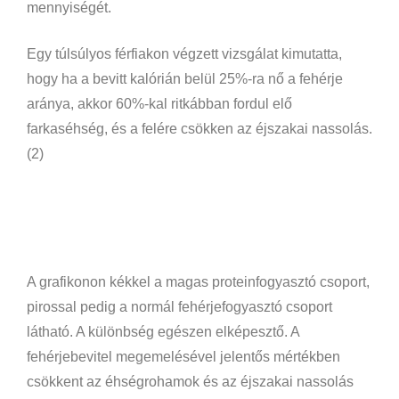
mennyiségét.
Egy túlsúlyos férfiakon végzett vizsgálat kimutatta,
hogy ha a bevitt kalórián belül 25%-ra nő a fehérje
aránya, akkor 60%-kal ritkábban fordul elő
farkaséhség, és a felére csökken az éjszakai nassolás.
(2)
A grafikonon kékkel a magas proteinfogyasztó csoport,
pirossal pedig a normál fehérjefogyasztó csoport
látható. A különbség egészen elképesztő. A
fehérjebevitel megemelésével jelentős mértékben
csökkent az éhségrohamok és az éjszakai nassolás