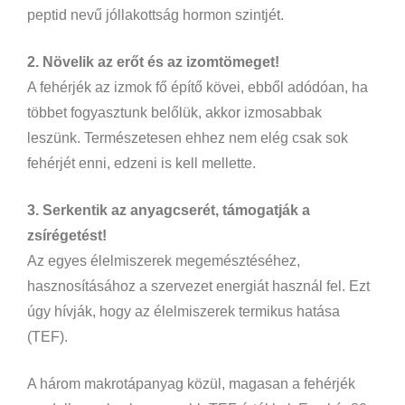
peptid nevű jóllakottság hormon szintjét.
2. Növelik az erőt és az izomtömeget!
A fehérjék az izmok fő építő kövei, ebből adódóan, ha
többet fogyasztunk belőlük, akkor izmosabbak
leszünk. Természetesen ehhez nem elég csak sok
fehérjét enni, edzeni is kell mellette.
3. Serkentik az anyagcserét, támogatják a
zsírégetést!
Az egyes élelmiszerek megemésztéséhez,
hasznosításához a szervezet energiát használ fel. Ezt
úgy hívják, hogy az élelmiszerek termikus hatása
(TEF).
A három makrotápanyag közül, magasan a fehérjék