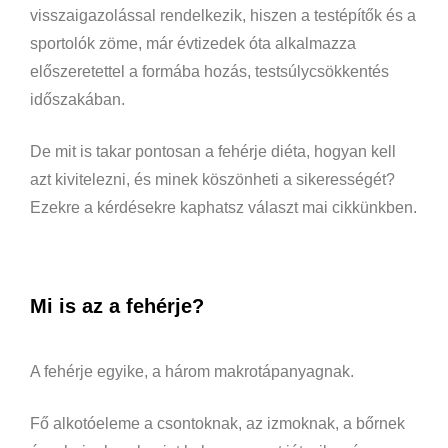
visszaigazolással rendelkezik, hiszen a testépítők és a
sportolók zöme, már évtizedek óta alkalmazza
előszeretettel a formába hozás, testsúlycsökkentés
időszakában.
De mit is takar pontosan a fehérje diéta, hogyan kell
azt kivitelezni, és minek köszönheti a sikerességét?
Ezekre a kérdésekre kaphatsz választ mai cikkünkben.
Mi is az a fehérje?
A fehérje egyike, a három makrotápanyagnak.
Fő alkotóeleme a csontoknak, az izmoknak, a bőrnek