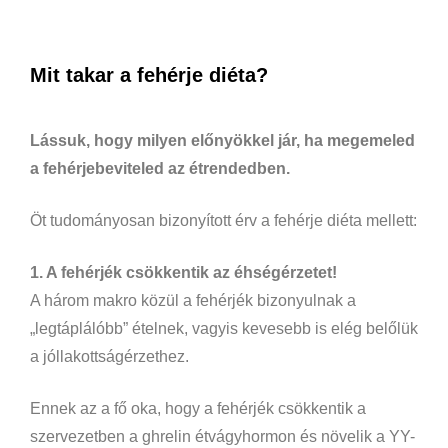
Mit takar a fehérje diéta?
Lássuk, hogy milyen előnyökkel jár, ha megemeled
a fehérjebeviteled az étrendedben.
Öt tudományosan bizonyított érv a fehérje diéta mellett:
1. A fehérjék csökkentik az éhségérzetet!
A három makro közül a fehérjék bizonyulnak a
„legtáplálóbb” ételnek, vagyis kevesebb is elég belőlük
a jóllakottságérzethez.
Ennek az a fő oka, hogy a fehérjék csökkentik a
szervezetben a ghrelin étvágyhormon és növelik a YY-