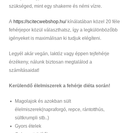
szükséged, mint egy shakerre és némi vízre.
A
https://scitecwebshop.hu/
kínálatában közel 20 féle
fehérjepor közül választhatsz, így a legkülönbözőbb
igényeket is maximálisan ki tudjuk elégíteni.
Legyél akár vegán, laktóz vagy éppen tejfehérje
érzékeny, nálunk biztosan megtalálod a
számításaidat!
Kerülendő élelmiszerek a fehérje diéta során!
Magolajok és azokban sült
élelmiszerek(napraforgó, repce, rántotthús,
sültkrumpli stb..)
Gyors ételek