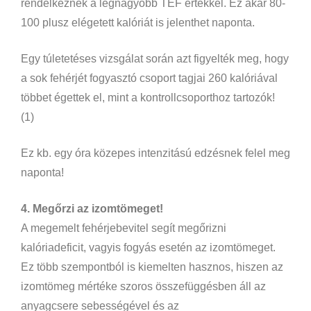
rendelkeznek a legnagyobb TEF értékkel. Ez akár 80-
100 plusz elégetett kalóriát is jelenthet naponta.
Egy túletetéses vizsgálat során azt figyelték meg, hogy
a sok fehérjét fogyasztó csoport tagjai 260 kalóriával
többet égettek el, mint a kontrollcsoporthoz tartozók!
(1)
Ez kb. egy óra közepes intenzitású edzésnek felel meg
naponta!
4. Megőrzi az izomtömeget!
A megemelt fehérjebevitel segít megőrizni
kalóriadeficit, vagyis fogyás esetén az izomtömeget.
Ez több szempontból is kiemelten hasznos, hiszen az
izomtömeg mértéke szoros összefüggésben áll az
anyagcsere sebességével és az