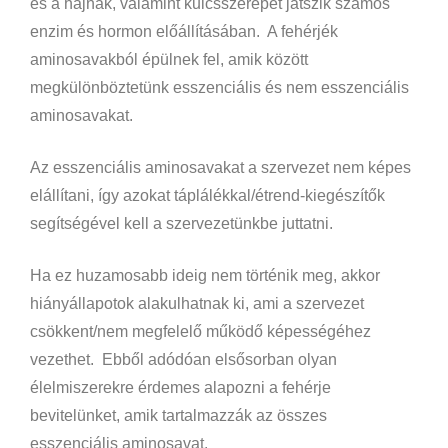
és a hajnak, valamint
kulcsszerepet játszik számos
enzim és hormon előállításában.
A fehérjék
aminosavakból épülnek fel, amik között
megkülönböztetünk esszenciális és nem esszenciális
aminosavakat.
Az esszenciális aminosavakat a szervezet nem képes
elállítani, így azokat táplálékkal/étrend-kiegészítők
segítségével kell a szervezetünkbe juttatni.
Ha ez huzamosabb ideig nem történik meg, akkor
hiányállapotok alakulhatnak ki, ami a szervezet
csökkent/nem megfelelő működő képességéhez
vezethet.
Ebből adódóan elsősorban olyan
élelmiszerekre érdemes alapozni a fehérje
bevitelünket, amik tartalmazzák az összes
esszenciális aminosavat.