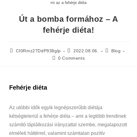
mi az a fehérje diéta
Út a bomba formához – A
fehérje diéta!
CI0Rmz27DdP938glp
2022.08.06.
Blog
0 Comments
Fehérje diéta
Az utóbbi idők egyik legnépszerűbb diétája
kétségtelenül a fehérje diéta – ami a legtöbb trendinek
számító táplálkozási irányzattal szembe, megalapozott
elméleti háttérrel, valamint számtalan pozitív