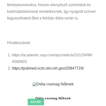
fehérjeturmixokra, hiszen elenyésző szénhidrát és
kalóriatartalommal rendelkeznek, így nyugodt szívvel
fogyaszthatod őket a fehérje diéta során is.
Hivatkozások:
https://academic.oup.com/ajcn/article/101/3/496/
4569403
https://pubmed.ncbi.nlm.nih.gov/20847729/
Diéta csomag Nőknek
AKCIÓ!