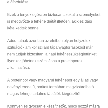
előfordulása.
Ezek a tények egészen biztosan azokat a személyeket
is meggyőzte a fehérje diétát illetően, akik ezidáig
kételkedtek benne.
Adódhatnak azonban az életben olyan helyzetek,
szituációk amikor szilárd tápanyagforrásokból már
nem tudjuk biztositani a napi fehérjeszükségletünket.
Ilyenkor jöhetnek számitásba a proteinporok
alkalmazása.
A proteinpor vagy magyarul fehérjepor egy állati vagy
növényi eredetű, porított formában megvásárolható
magas fehérje tartalmú táplálék-kiegészítő!
Könnyen és gyorsan elkészíthetők, nincs hozzá másra