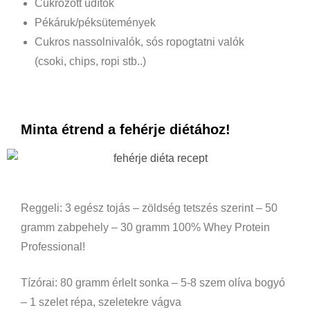
Cukrozott üdítők
Pékáruk/péksütemények
Cukros nassolnivalók, sós ropogtatni valók
(csoki, chips, ropi stb..)
Minta étrend a fehérje diétához!
Reggeli: 3 egész tojás – zöldség tetszés szerint – 50
gramm zabpehely – 30 gramm 100% Whey Protein
Professional!
Tízórai: 80 gramm érlelt sonka – 5-8 szem olíva bogyó
– 1 szelet répa, szeletekre vágva