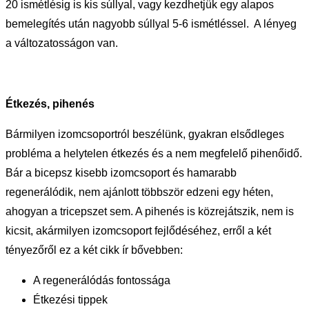
20 ismétlésig is kis súllyal, vagy kezdhetjük egy alapos
bemelegítés után nagyobb súllyal 5-6 ismétléssel. A lényeg
a változatosságon van.
Étkezés, pihenés
Bármilyen izomcsoportról beszélünk, gyakran elsődleges
probléma a helytelen étkezés és a nem megfelelő pihenőidő.
Bár a bicepsz kisebb izomcsoport és hamarabb
regenerálódik, nem ajánlott többször edzeni egy héten,
ahogyan a tricepszet sem. A pihenés is közrejátszik, nem is
kicsit, akármilyen izomcsoport fejlődéséhez, erről a két
tényezőről ez a két cikk ír bővebben:
A regenerálódás fontossága
Étkezési tippek