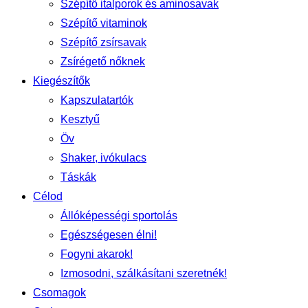
Szépítő italporok és aminosavak
Szépítő vitaminok
Szépítő zsírsavak
Zsírégető nőknek
Kiegészítők
Kapszulatartók
Kesztyű
Öv
Shaker, ivókulacs
Táskák
Célod
Állóképességi sportolás
Egészségesen élni!
Fogyni akarok!
Izmosodni, szálkásítani szeretnék!
Csomagok