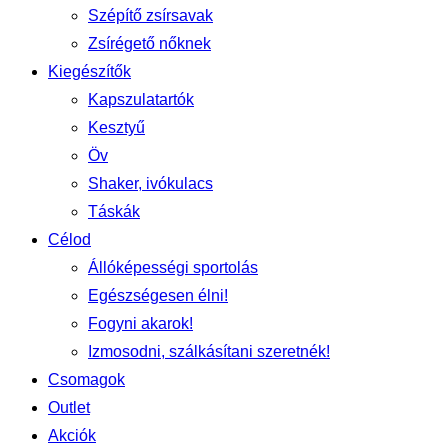
Szépítő zsírsavak
Zsírégető nőknek
Kiegészítők
Kapszulatartók
Kesztyű
Öv
Shaker, ivókulacs
Táskák
Célod
Állóképességi sportolás
Egészségesen élni!
Fogyni akarok!
Izmosodni, szálkásítani szeretnék!
Csomagok
Outlet
Akciók