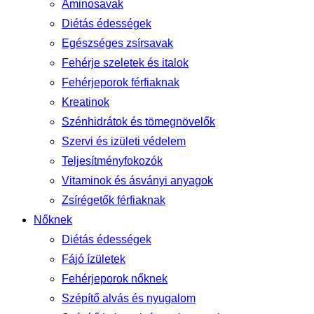
Aminosavak
Diétás édességek
Egészséges zsírsavak
Fehérje szeletek és italok
Fehérjeporok férfiaknak
Kreatinok
Szénhidrátok és tömegnövelők
Szervi és izületi védelem
Teljesítményfokozók
Vitaminok és ásványi anyagok
Zsírégetők férfiaknak
Nőknek
Diétás édességek
Fájó ízületek
Fehérjeporok nőknek
Szépítő alvás és nyugalom