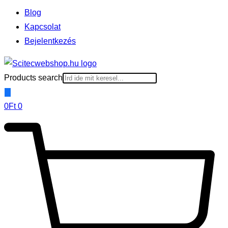
Blog
Kapcsolat
Bejelentkezés
Products search
0
Ft
0