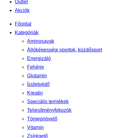
Outlet
Akciók
Főoldal
Kategóriák
Aminosavak
Állóképességi sportok, küzdősport
Energizáló
Fehérje
Glutamin
Ízületvédő
Kreatin
Speciális termékek
Teljesítményfokozók
Tömegnövelő
Vitamin
Zsírégető