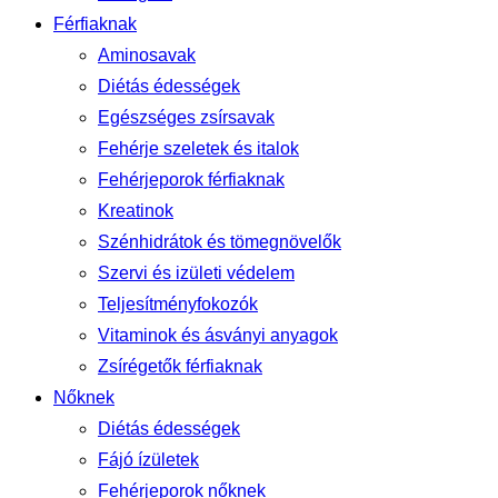
Férfiaknak
Aminosavak
Diétás édességek
Egészséges zsírsavak
Fehérje szeletek és italok
Fehérjeporok férfiaknak
Kreatinok
Szénhidrátok és tömegnövelők
Szervi és izületi védelem
Teljesítményfokozók
Vitaminok és ásványi anyagok
Zsírégetők férfiaknak
Nőknek
Diétás édességek
Fájó ízületek
Fehérjeporok nőknek