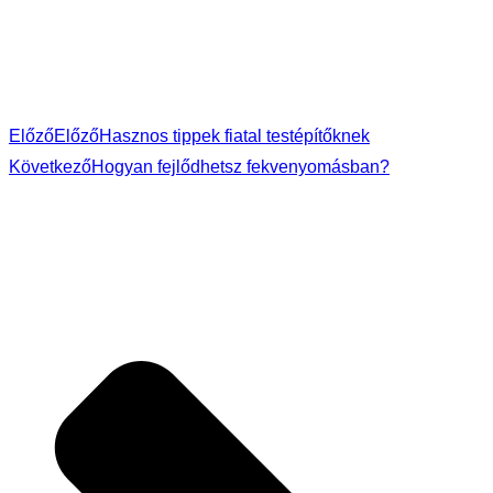
Előző
Előző
Hasznos tippek fiatal testépítőknek
Következő
Hogyan fejlődhetsz fekvenyomásban?