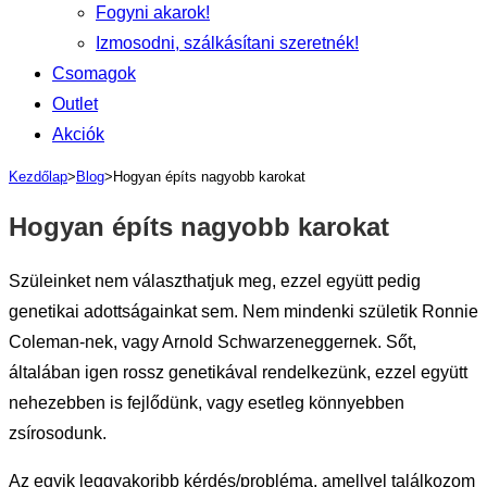
Fogyni akarok!
Izmosodni, szálkásítani szeretnék!
Csomagok
Outlet
Akciók
Kezdőlap
>
Blog
>
Hogyan építs nagyobb karokat
Hogyan építs nagyobb karokat
Szüleinket nem választhatjuk meg, ezzel együtt pedig
genetikai adottságainkat sem. Nem mindenki születik Ronnie
Coleman-nek, vagy Arnold Schwarzeneggernek. Sőt,
általában igen rossz genetikával rendelkezünk, ezzel együtt
nehezebben is fejlődünk, vagy esetleg könnyebben
zsírosodunk.
Az egyik leggyakoribb kérdés/probléma, amellyel találkozom