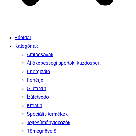
Főoldal
Kategóriák
Aminosavak
Állóképességi sportok, küzdősport
Energizáló
Fehérje
Glutamin
Ízületvédő
Kreatin
Speciális termékek
Teljesítményfokozók
Tömegnövelő