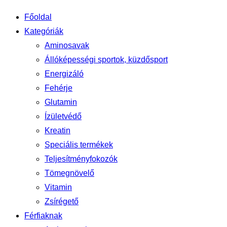
Főoldal
Kategóriák
Aminosavak
Állóképességi sportok, küzdősport
Energizáló
Fehérje
Glutamin
Ízületvédő
Kreatin
Speciális termékek
Teljesítményfokozók
Tömegnövelő
Vitamin
Zsírégető
Férfiaknak