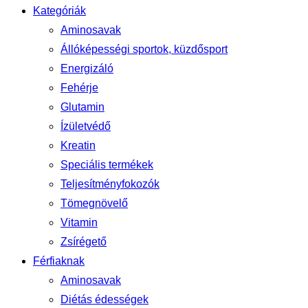
Kategóriák
Aminosavak
Állóképességi sportok, küzdősport
Energizáló
Fehérje
Glutamin
Ízületvédő
Kreatin
Speciális termékek
Teljesítményfokozók
Tömegnövelő
Vitamin
Zsírégető
Férfiaknak
Aminosavak
Diétás édességek