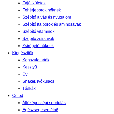
Fájó ízületek
Fehérjeporok nőknek
Szépítő alvás és nyugalom
Szépítő italporok és aminosavak
Szépítő vitaminok
Szépítő zsírsavak
Zsírégető nőknek
Kiegészítők
Kapszulatartók
Kesztyű
Öv
Shaker, ivókulacs
Táskák
Célod
Állóképességi sportolás
Egészségesen élni!