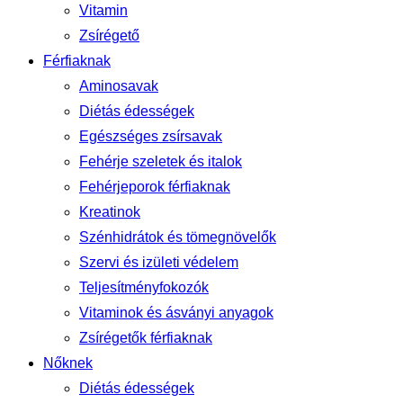
Vitamin
Zsírégető
Férfiaknak
Aminosavak
Diétás édességek
Egészséges zsírsavak
Fehérje szeletek és italok
Fehérjeporok férfiaknak
Kreatinok
Szénhidrátok és tömegnövelők
Szervi és izületi védelem
Teljesítményfokozók
Vitaminok és ásványi anyagok
Zsírégetők férfiaknak
Nőknek
Diétás édességek