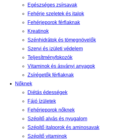
Egészséges zsírsavak
Fehérje szeletek és italok
Fehérjeporok férfiaknak
Kreatinok
Szénhidrátok és tömegnövelők
Szervi és izületi védelem
Teljesítményfokozók
Vitaminok és ásványi anyagok
Zsírégetők férfiaknak
Nőknek
Diétás édességek
Fájó ízületek
Fehérjeporok nőknek
Szépítő alvás és nyugalom
Szépítő italporok és aminosavak
Szépítő vitaminok