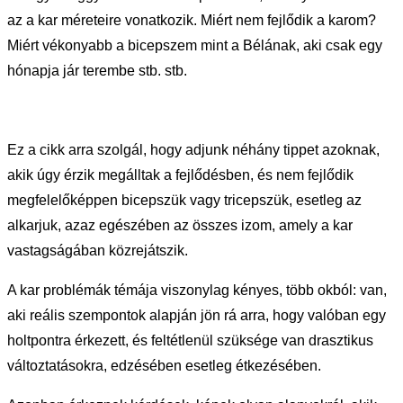
az a kar méreteire vonatkozik. Miért nem fejlődik a karom?
Miért vékonyabb a bicepszem mint a Bélának, aki csak egy
hónapja jár terembe stb. stb.
Ez a cikk arra szolgál, hogy adjunk néhány tippet azoknak,
akik úgy érzik megálltak a fejlődésben, és nem fejlődik
megfelelőképpen bicepszük vagy tricepszük, esetleg az
alkarjuk, azaz egészében az összes izom, amely a kar
vastagságában közrejátszik.
A kar problémák témája viszonylag kényes, több okból: van,
aki reális szempontok alapján jön rá arra, hogy valóban egy
holtpontra érkezett, és feltétlenül szüksége van drasztikus
változtatásokra, edzésében esetleg étkezésében.