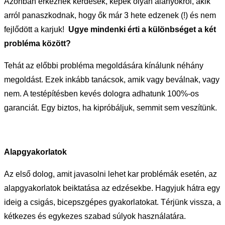
Azonban érkeznek kérdések, képek olyan alanyokról, akik
arról panaszkodnak, hogy ők már 3 hete edzenek (!) és nem
fejlődött a karjuk!
Ugye mindenki érti a különbséget a két
probléma között?
Tehát az előbbi probléma megoldására kínálunk néhány
megoldást. Ezek inkább tanácsok, amik vagy beválnak, vagy
nem. A testépítésben kevés dologra adhatunk 100%-os
garanciát. Egy biztos, ha kipróbáljuk, semmit sem veszítünk.
Alapgyakorlatok
Az első dolog, amit javasolni lehet kar problémák esetén, az
alapgyakorlatok beiktatása az edzésekbe. Hagyjuk hátra egy
ideig a csigás, bicepszgépes gyakorlatokat. Térjünk vissza, a
kétkezes és egykezes szabad súlyok használatára.