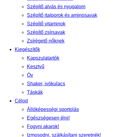
Szépítő alvás és nyugalom
Szépítő italporok és aminosavak
Szépítő vitaminok
Szépítő zsírsavak
Zsírégető nőknek
Kiegészítők
Kapszulatartók
Kesztyű
Öv
Shaker, ivókulacs
Táskák
Célod
Állóképességi sportolás
Egészségesen élni!
Fogyni akarok!
Izmosodni, szálkásítani szeretnék!