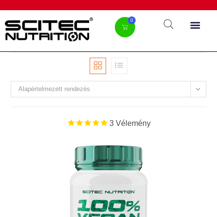
0
Alapértelmezett rendezés
3
Vélemény