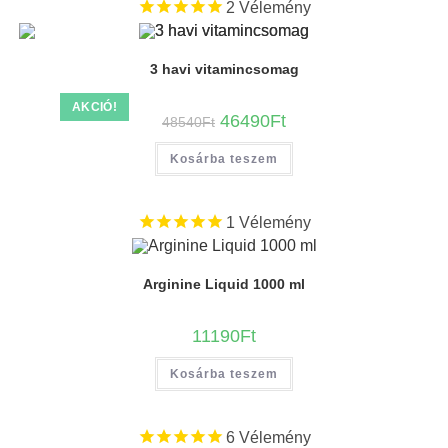
2
Vélemény
3 havi vitamincsomag
AKCIÓ!
46490
Ft
48540
Ft
Kosárba teszem
1
Vélemény
Arginine Liquid 1000 ml
11190
Ft
Kosárba teszem
6
Vélemény