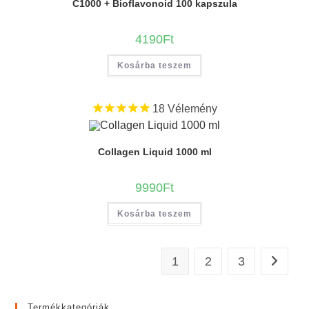
C1000 + Bioflavonoid 100 kapszula
4190
Ft
Kosárba teszem
18
Vélemény
Collagen Liquid 1000 ml
9990
Ft
Kosárba teszem
1
2
3
Termékkategóriák