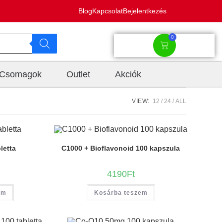
Blog
Kapcsolat
Bejelentkezés
0
Csomagok
Outlet
Akciók
VIEW:
12
24
ALL
letta
C1000 + Bioflavonoid 100 kapszula
4190
Ft
em
Kosárba teszem