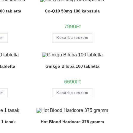
00 tabletta
Co-Q10 50mg 100 kapszula
7990
Ft
em
Kosárba teszem
tabletta
Ginkgo Biloba 100 tabletta
6690
Ft
em
Kosárba teszem
 1 tasak
Hot Blood Hardcore 375 gramm