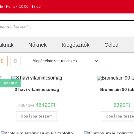
fő - Péntek: 10:00 - 17:00
iaknak
Nőknek
Kiegészítők
Célod
AKCIÓ!
3 havi vitamincsomag
Bromelain 90 tab
46490
Ft
6390
Ft
48540
Ft
Kosárba teszem
Kosárba tesz