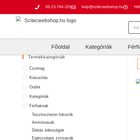
06-23-784-203
help@scitecwebshop.hu
Hét
Főoldal
Kategóriák
Férf
Termékkategóriák
Csomag
Kiárusítás
Outlet
Kategóriák
Férfiaknak
Tesztoszteron fokozók
Aminosavak
Diétás édességek
Egészséges zsírsavak