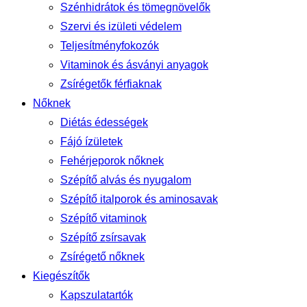
Szénhidrátok és tömegnövelők
Szervi és izületi védelem
Teljesítményfokozók
Vitaminok és ásványi anyagok
Zsírégetők férfiaknak
Nőknek
Diétás édességek
Fájó ízületek
Fehérjeporok nőknek
Szépítő alvás és nyugalom
Szépítő italporok és aminosavak
Szépítő vitaminok
Szépítő zsírsavak
Zsírégető nőknek
Kiegészítők
Kapszulatartók