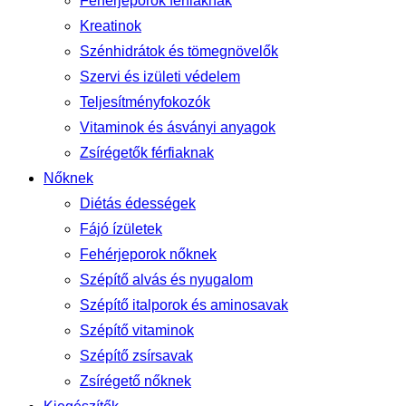
Fehérjeporok férfiaknak
Kreatinok
Szénhidrátok és tömegnövelők
Szervi és izületi védelem
Teljesítményfokozók
Vitaminok és ásványi anyagok
Zsírégetők férfiaknak
Nőknek
Diétás édességek
Fájó ízületek
Fehérjeporok nőknek
Szépítő alvás és nyugalom
Szépítő italporok és aminosavak
Szépítő vitaminok
Szépítő zsírsavak
Zsírégető nőknek