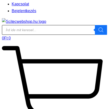
Kapcsolat
Bejelentkezés
Products
search
0
Ft
0