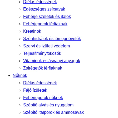
Diétás édességek
Egészséges zsírsavak
Fehérje szeletek és italok
Fehérjeporok férfiaknak
Kreatinok
Szénhidrátok és tömegnövelők
Szervi és izületi védelem
Teljesítményfokozók
Vitaminok és ásványi anyagok
Zsírégetők férfiaknak
Nőknek
Diétás édességek
Fájó ízületek
Fehérjeporok nőknek
Szépítő alvás és nyugalom
Szépítő italporok és aminosavak