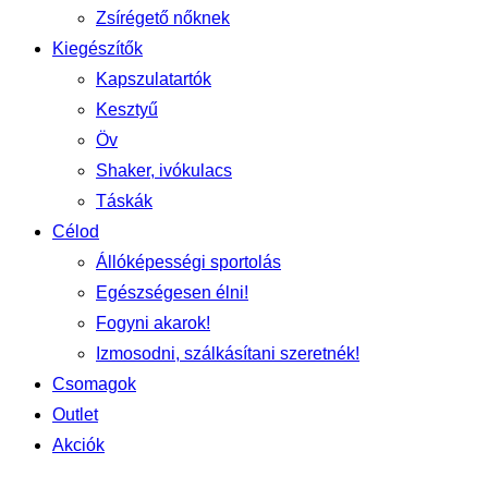
Zsírégető nőknek
Kiegészítők
Kapszulatartók
Kesztyű
Öv
Shaker, ivókulacs
Táskák
Célod
Állóképességi sportolás
Egészségesen élni!
Fogyni akarok!
Izmosodni, szálkásítani szeretnék!
Csomagok
Outlet
Akciók