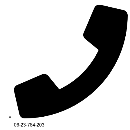
Skip
to
content
06-23-784-203