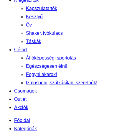
Kiegészítők
Kapszulatartók
Kesztyű
Öv
Shaker, ivókulacs
Táskák
Célod
Állóképességi sportolás
Egészségesen élni!
Fogyni akarok!
Izmosodni, szálkásítani szeretnék!
Csomagok
Outlet
Akciók
Főoldal
Kategóriák