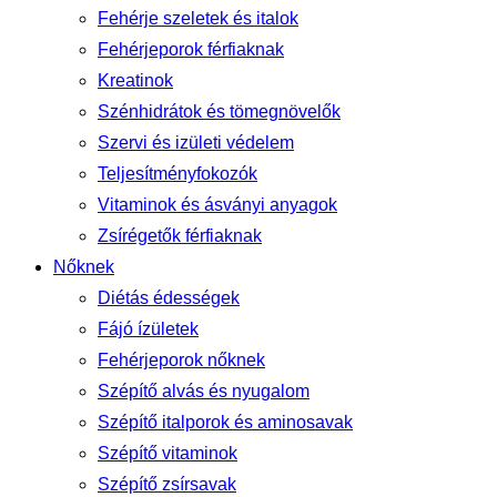
Fehérje szeletek és italok
Fehérjeporok férfiaknak
Kreatinok
Szénhidrátok és tömegnövelők
Szervi és izületi védelem
Teljesítményfokozók
Vitaminok és ásványi anyagok
Zsírégetők férfiaknak
Nőknek
Diétás édességek
Fájó ízületek
Fehérjeporok nőknek
Szépítő alvás és nyugalom
Szépítő italporok és aminosavak
Szépítő vitaminok
Szépítő zsírsavak