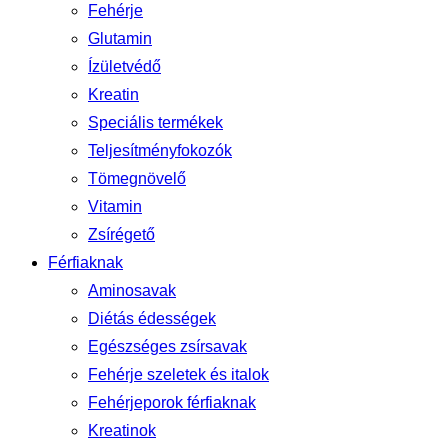
Fehérje
Glutamin
Ízületvédő
Kreatin
Speciális termékek
Teljesítményfokozók
Tömegnövelő
Vitamin
Zsírégető
Férfiaknak
Aminosavak
Diétás édességek
Egészséges zsírsavak
Fehérje szeletek és italok
Fehérjeporok férfiaknak
Kreatinok