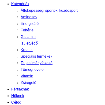
Kategóriák
Állóképességi sportok, küzdősport
Aminosav
Energizáló
Fehérje
Glutamin
Ízületvédő
Kreatin
Speciális termékek
Teljesítményfokozó
Tömegnövelő
Vitamin
Zsírégető
Férfiaknak
Nőknek
Célod