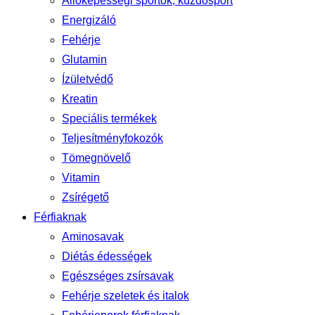
Állóképességi sportok, küzdősport
Energizáló
Fehérje
Glutamin
Ízületvédő
Kreatin
Speciális termékek
Teljesítményfokozók
Tömegnövelő
Vitamin
Zsírégető
Férfiaknak
Aminosavak
Diétás édességek
Egészséges zsírsavak
Fehérje szeletek és italok