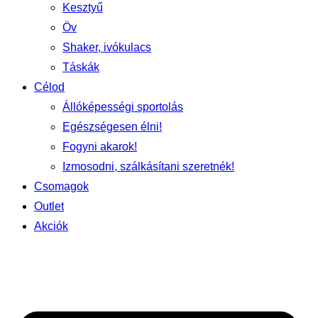
Kesztyű
Öv
Shaker, ivókulacs
Táskák
Célod
Állóképességi sportolás
Egészségesen élni!
Fogyni akarok!
Izmosodni, szálkásítani szeretnék!
Csomagok
Outlet
Akciók