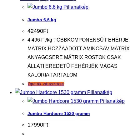
Pillanatkép
terméknek
több
Jumbo 6,6 kg
variációja
42490
Ft
van.
4 496 Ft/kg TÖBBKOMPONENSŰ FEHÉRJE
A
MÁTRIX HOZZÁADOTT AMINOSAV MÁTRIX
változatok
ANYAGCSERE MÁTRIX ROSTOK CSAK
a
ÁLLATI EREDETŰ FEHÉRJÉK MAGAS
termékoldalon
KALÓRIA TARTALOM
választhatók
Ennek
Opciók választása
ki
a
Pillanatkép
terméknek
Pillanatkép
több
Jumbo Hardcore 1530 gramm
variációja
17990
Ft
van.
A