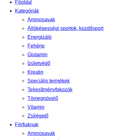
Főoldal
Kategóriák
Aminosavak
Állóképességi sportok, küzdősport
Energizáló
Fehérje
Glutamin
Ízületvédő
Kreatin
Speciális termékek
Teljesítményfokozók
Tömegnövelő
Vitamin
Zsírégető
Férfiaknak
Aminosavak