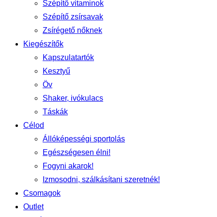
Szépítő vitaminok
Szépítő zsírsavak
Zsírégető nőknek
Kiegészítők
Kapszulatartók
Kesztyű
Öv
Shaker, ivókulacs
Táskák
Célod
Állóképességi sportolás
Egészségesen élni!
Fogyni akarok!
Izmosodni, szálkásítani szeretnék!
Csomagok
Outlet