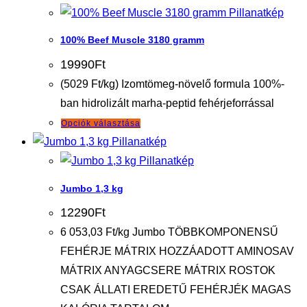
Pillanatkép
100% Beef Muscle 3180 gramm
19990
Ft
(5029 Ft/kg) Izomtömeg-növelő formula 100%-
ban hidrolizált marha-peptid fehérjeforrással
Ennek
Opciók választása
Pillanatkép
a
Pillanatkép
terméknek
több
Jumbo 1,3 kg
variációja
12290
Ft
van.
6 053,03 Ft/kg Jumbo TÖBBKOMPONENSŰ
A
FEHÉRJE MÁTRIX HOZZÁADOTT AMINOSAV
változatok
MÁTRIX ANYAGCSERE MÁTRIX ROSTOK
a
CSAK ÁLLATI EREDETŰ FEHÉRJÉK MAGAS
termékoldalon