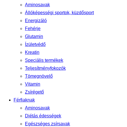
Aminosavak
Állóképességi sportok, küzdősport
Energizáló
Fehérje
Glutamin
Ízületvédő
Kreatin
Speciális termékek
Teljesítményfokozók
Tömegnövelő
Vitamin
Zsírégető
Férfiaknak
Aminosavak
Diétás édességek
Egészséges zsírsavak