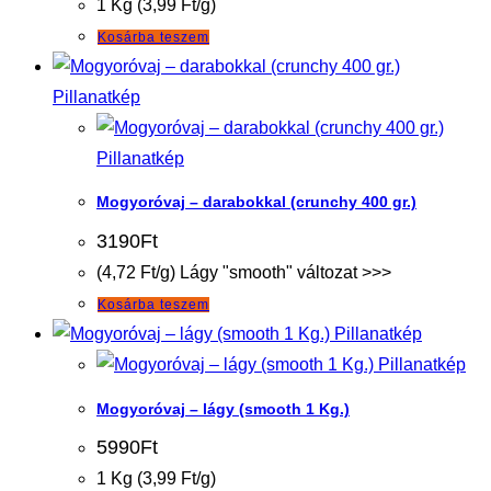
1 Kg (3,99 Ft/g)
Kosárba teszem
Pillanatkép
Pillanatkép
Mogyoróvaj – darabokkal (crunchy 400 gr.)
3190
Ft
(4,72 Ft/g) Lágy "smooth" változat >>>
Kosárba teszem
Pillanatkép
Pillanatkép
Mogyoróvaj – lágy (smooth 1 Kg.)
5990
Ft
1 Kg (3,99 Ft/g)