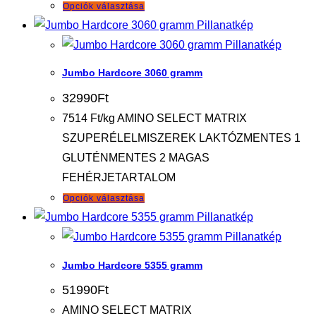
Ennek
Opciók választása
változatok
a
Pillanatkép
a
terméknek
Pillanatkép
termékoldalon
több
választhatók
Jumbo Hardcore 3060 gramm
variációja
ki
32990
Ft
van.
7514 Ft/kg AMINO SELECT MATRIX
A
SZUPERÉLELMISZEREK LAKTÓZMENTES 1
változatok
GLUTÉNMENTES 2 MAGAS
a
FEHÉRJETARTALOM
termékoldalon
Ennek
Opciók választása
választhatók
a
Pillanatkép
ki
terméknek
Pillanatkép
több
Jumbo Hardcore 5355 gramm
variációja
51990
Ft
van.
AMINO SELECT MATRIX
A