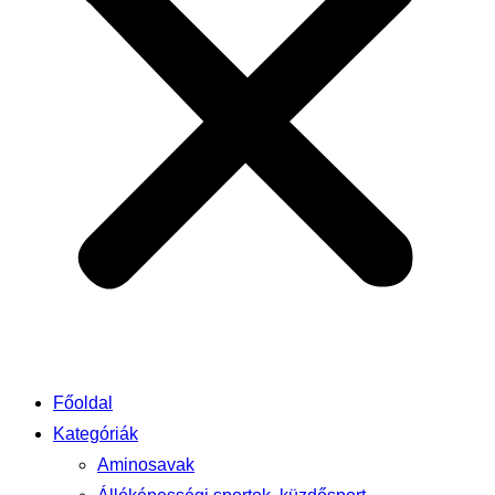
Főoldal
Kategóriák
Aminosavak