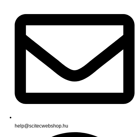
help@scitecwebshop.hu