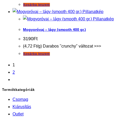
Kosárba teszem
Pillanatkép
Pillanatkép
Mogyoróvaj – lágy (smooth 400 gr.)
3190
Ft
(4,72 Ft/g) Darabos "crunchy" változat >>>
Kosárba teszem
1
2
Termékkategóriák
Csomag
Kiárusítás
Outlet