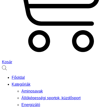
Kosár
Főoldal
Kategóriák
Aminosavak
Állóképességi sportok, küzdősport
Energizáló