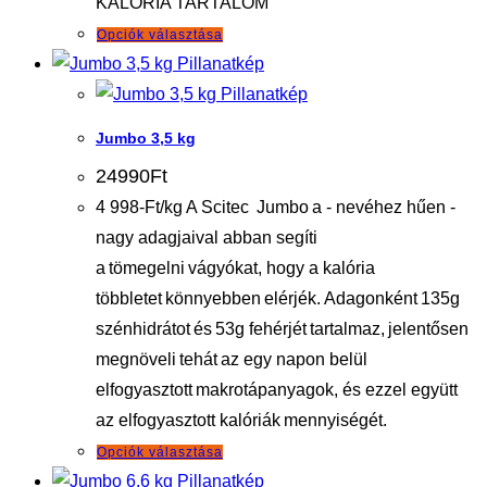
KALÓRIA TARTALOM
választhatók
Ennek
Opciók választása
ki
Pillanatkép
a
Pillanatkép
terméknek
több
Jumbo 3,5 kg
variációja
24990
Ft
van.
4 998-Ft/kg A Scitec Jumbo a - nevéhez hűen -
A
nagy adagjaival abban segíti
változatok
a tömegelni vágyókat, hogy a kalória
a
többletet könnyebben elérjék. Adagonként 135g
termékoldalon
szénhidrátot és 53g fehérjét tartalmaz, jelentősen
választhatók
megnöveli tehát az egy napon belül
ki
elfogyasztott makrotápanyagok, és ezzel együtt
az elfogyasztott kalóriák mennyiségét.
Ennek
Opciók választása
Pillanatkép
a