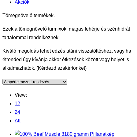
Akciók
Tömegnövelő termékek.
Ezek a tömegnövelő turmixok, magas fehérje és szénhidrát
tartalommal rendelkeznek.
Kiváló megoldás lehet edzés utáni visszatöltéshez, vagy ha
étrended úgy kívánja akkor étkezések között vagy helyet is
alkalmazhatók. (Kérdezd szakértőnket)
View:
12
24
All
Pillanatkép