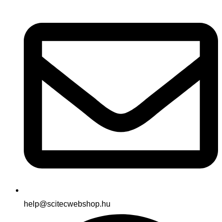
help@scitecwebshop.hu