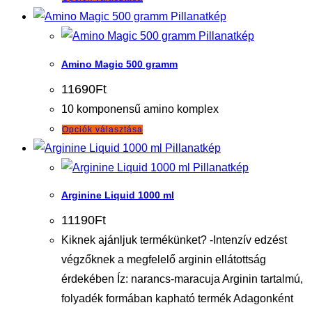
ki
a
Pillanatkép
terméknek
Pillanatkép
több
Amino Magic 500 gramm
variációja
11690
Ft
van.
10 komponensű amino komplex
A
Ennek
Opciók választása
változatok
a
Pillanatkép
a
terméknek
Pillanatkép
termékoldalon
több
választhatók
Arginine Liquid 1000 ml
variációja
ki
11190
Ft
van.
Kiknek ajánljuk termékünket? -Intenzív edzést
A
végzőknek a megfelelő arginin ellátottság
változatok
érdekében Íz: narancs-maracuja Arginin tartalmú,
a
folyadék formában kapható termék Adagonként
termékoldalon