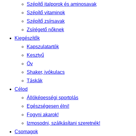
Szépítő italporok és aminosavak
Szépítő vitaminok
Szépítő zsírsavak
Zsírégető nőknek
Kiegészítők
Kapszulatartók
Kesztyű
Öv
Shaker, ivókulacs
Táskák
Célod
Állóképességi sportolás
Egészségesen élni!
Fogyni akarok!
Izmosodni, szálkásítani szeretnék!
Csomagok