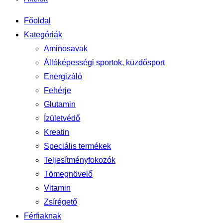
Főoldal
Kategóriák
Aminosavak
Állóképességi sportok, küzdősport
Energizáló
Fehérje
Glutamin
Ízületvédő
Kreatin
Speciális termékek
Teljesítményfokozók
Tömegnövelő
Vitamin
Zsírégető
Férfiaknak