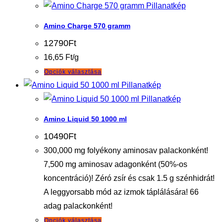
Pillanatkép
Amino Charge 570 gramm
12790
Ft
16,65 Ft/g
Ennek
Opciók választása
a
Pillanatkép
terméknek
Pillanatkép
több
Amino Liquid 50 1000 ml
variációja
10490
Ft
van.
300,000 mg folyékony aminosav palackonként!
A
7,500 mg aminosav adagonként (50%-os
változatok
koncentráció)! Zéró zsír és csak 1.5 g szénhidrát!
a
A leggyorsabb mód az izmok táplálására! 66
termékoldalon
adag palackonként!
választhatók
Ennek
Opciók választása