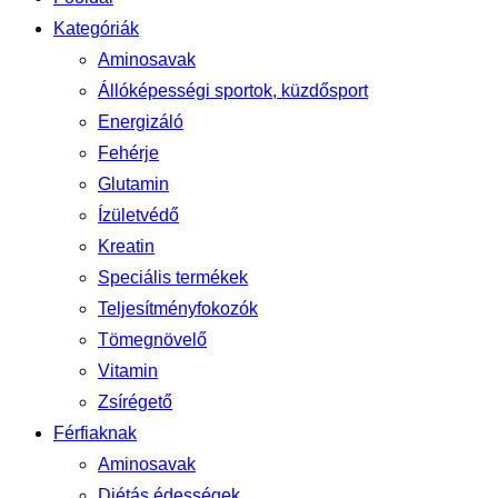
Kategóriák
Aminosavak
Állóképességi sportok, küzdősport
Energizáló
Fehérje
Glutamin
Ízületvédő
Kreatin
Speciális termékek
Teljesítményfokozók
Tömegnövelő
Vitamin
Zsírégető
Férfiaknak
Aminosavak
Diétás édességek