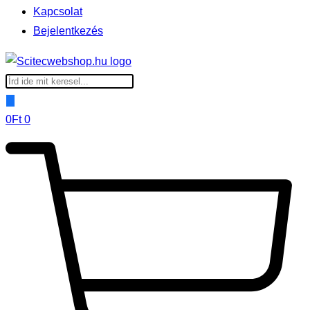
Kapcsolat
Bejelentkezés
Products
search
0
Ft
0