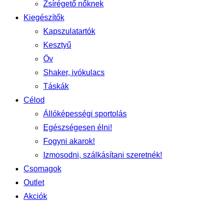
Zsírégető nőknek
Kiegészítők
Kapszulatartók
Kesztyű
Öv
Shaker, ivókulacs
Táskák
Célod
Állóképességi sportolás
Egészségesen élni!
Fogyni akarok!
Izmosodni, szálkásítani szeretnék!
Csomagok
Outlet
Akciók