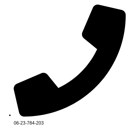
Skip
to
content
06-23-784-203