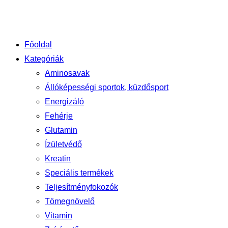
Főoldal
Kategóriák
Aminosavak
Állóképességi sportok, küzdősport
Energizáló
Fehérje
Glutamin
Ízületvédő
Kreatin
Speciális termékek
Teljesítményfokozók
Tömegnövelő
Vitamin