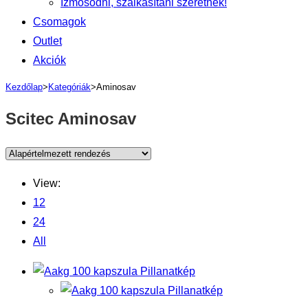
Izmosodni, szálkásítani szeretnék!
Csomagok
Outlet
Akciók
Kezdőlap
>
Kategóriák
>
Aminosav
Scitec Aminosav
View:
12
24
All
Pillanatkép
Pillanatkép