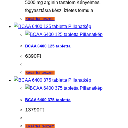
5000 mg arginin tartalom Kényelmes,
választhatók
fogyasztásra kész, ízletes formula
ki
Kosárba teszem
Pillanatkép
Pillanatkép
BCAA 6400 125 tabletta
6390
Ft
Kosárba teszem
Pillanatkép
Pillanatkép
BCAA 6400 375 tabletta
13790
Ft
Kosárba teszem