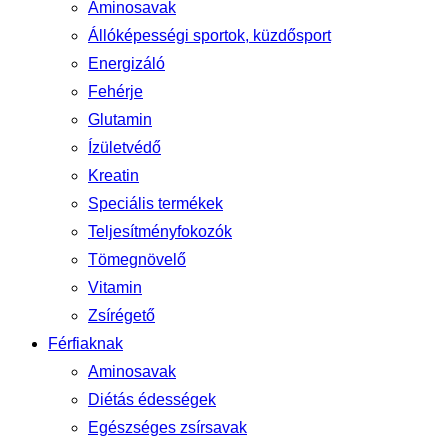
Aminosavak
Állóképességi sportok, küzdősport
Energizáló
Fehérje
Glutamin
Ízületvédő
Kreatin
Speciális termékek
Teljesítményfokozók
Tömegnövelő
Vitamin
Zsírégető
Férfiaknak
Aminosavak
Diétás édességek
Egészséges zsírsavak