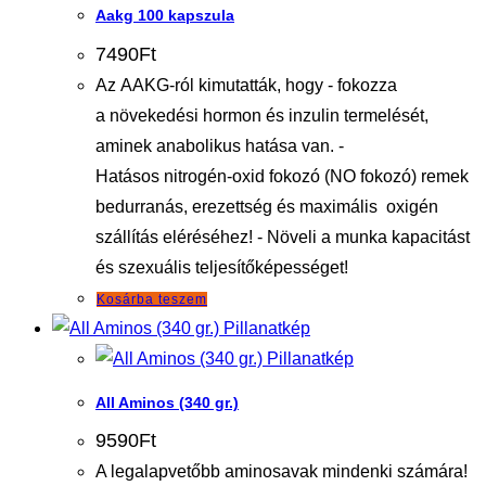
Aakg 100 kapszula
7490
Ft
Az AAKG-ról kimutatták, hogy - fokozza
a növekedési hormon és inzulin termelését,
aminek anabolikus hatása van. -
Hatásos nitrogén-oxid fokozó (NO fokozó) remek
bedurranás, erezettség és maximális oxigén
szállítás eléréséhez! - Növeli a munka kapacitást
és szexuális teljesítőképességet!
Kosárba teszem
Pillanatkép
Pillanatkép
All Aminos (340 gr.)
9590
Ft
A legalapvetőbb aminosavak mindenki számára!