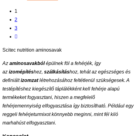
1
2
3
Scitec nutrition aminosavak
Az
aminosavakból
épülnek föl a fehérjék, így
az
izomépítés
hez,
szálkásítás
hoz, tehát az egészséges és
definiált
izomzat
létrehozásához feltétlenül szükségesek. A
testépítéshez kiegészítő táplálékként kell fehérje alapú
termékeket fogyasztani, hiszen a megfelelő
fehérjemennyiség elfogyasztása így biztosítható. Például egy
reggeli fehérjeturmixot könnyebb meginni, mint fél kiló
marhahúst elfogyasztani.