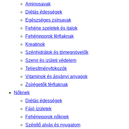
Aminosavak
Diétás édességek
Egészséges zsírsavak
Fehérje szeletek és italok
Fehérjeporok férfiaknak
Kreatinok
Szénhidrátok és tömegnövelők
Szervi és izületi védelem
Teljesítményfokozók
Vitaminok és ásványi anyagok
Zsírégetők férfiaknak
Nőknek
Diétás édességek
Fájó ízületek
Fehérjeporok nőknek
Szépítő alvás és nyugalom