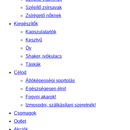
Szépítő zsírsavak
Zsírégető nőknek
Kiegészítők
Kapszulatartók
Kesztyű
Öv
Shaker, ivókulacs
Táskák
Célod
Állóképességi sportolás
Egészségesen élni!
Fogyni akarok!
Izmosodni, szálkásítani szeretnék!
Csomagok
Outlet
Akciók