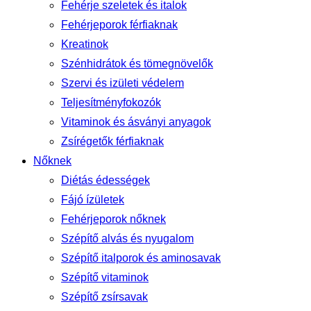
Fehérje szeletek és italok
Fehérjeporok férfiaknak
Kreatinok
Szénhidrátok és tömegnövelők
Szervi és izületi védelem
Teljesítményfokozók
Vitaminok és ásványi anyagok
Zsírégetők férfiaknak
Nőknek
Diétás édességek
Fájó ízületek
Fehérjeporok nőknek
Szépítő alvás és nyugalom
Szépítő italporok és aminosavak
Szépítő vitaminok
Szépítő zsírsavak