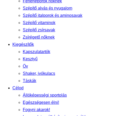
Fehérjeporok nőknek
Szépítő alvás és nyugalom
Szépítő italporok és aminosavak
Szépítő vitaminok
Szépítő zsírsavak
Zsírégető nőknek
Kiegészítők
Kapszulatartók
Kesztyű
Öv
Shaker, ivókulacs
Táskák
Célod
Állóképességi sportolás
Egészségesen élni!
Fogyni akarok!