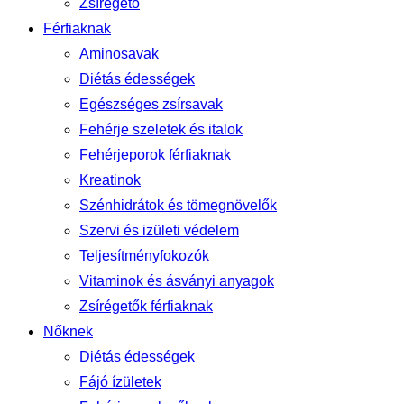
Zsírégető
Férfiaknak
Aminosavak
Diétás édességek
Egészséges zsírsavak
Fehérje szeletek és italok
Fehérjeporok férfiaknak
Kreatinok
Szénhidrátok és tömegnövelők
Szervi és izületi védelem
Teljesítményfokozók
Vitaminok és ásványi anyagok
Zsírégetők férfiaknak
Nőknek
Diétás édességek
Fájó ízületek