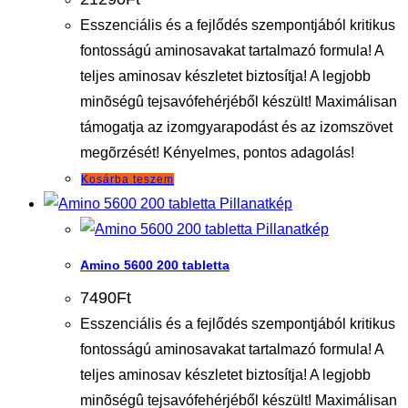
van.
Esszenciális és a fejlődés szempontjából kritikus
A
fontosságú aminosavakat tartalmazó formula! A
változatok
teljes aminosav készletet biztosítja! A legjobb
a
minõségû tejsavófehérjéből készült! Maximálisan
termékoldalon
támogatja az izomgyarapodást és az izomszövet
választhatók
megõrzését! Kényelmes, pontos adagolás!
ki
Kosárba teszem
Pillanatkép
Pillanatkép
Amino 5600 200 tabletta
7490
Ft
Esszenciális és a fejlődés szempontjából kritikus
fontosságú aminosavakat tartalmazó formula! A
teljes aminosav készletet biztosítja! A legjobb
minõségû tejsavófehérjéből készült! Maximálisan