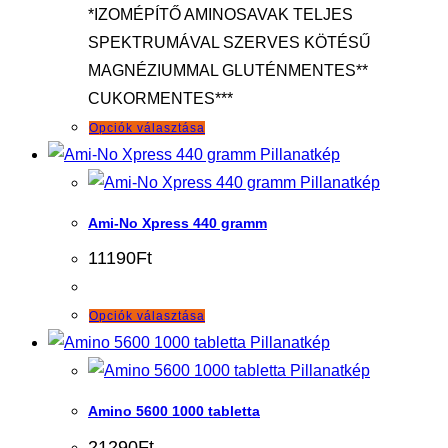
*IZOMÉPÍTŐ AMINOSAVAK TELJES
SPEKTRUMÁVAL SZERVES KÖTÉSŰ
MAGNÉZIUMMAL GLUTÉNMENTES**
CUKORMENTES***
Ennek
Opciók választása
a
Pillanatkép
terméknek
Pillanatkép
több
Ami-No Xpress 440 gramm
variációja
11190
Ft
van.
A
Ennek
Opciók választása
változatok
a
Pillanatkép
a
terméknek
Pillanatkép
termékoldalon
több
választhatók
Amino 5600 1000 tabletta
variációja
ki
21290
Ft