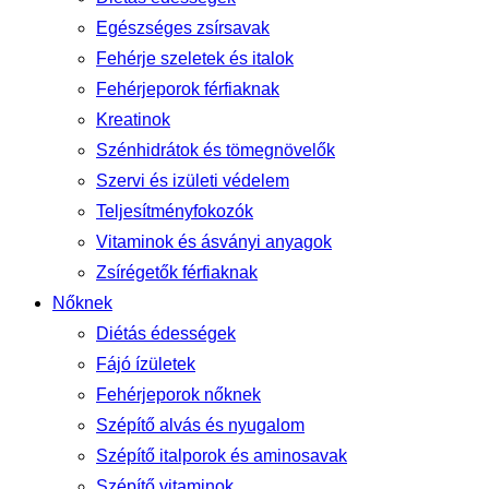
Egészséges zsírsavak
Fehérje szeletek és italok
Fehérjeporok férfiaknak
Kreatinok
Szénhidrátok és tömegnövelők
Szervi és izületi védelem
Teljesítményfokozók
Vitaminok és ásványi anyagok
Zsírégetők férfiaknak
Nőknek
Diétás édességek
Fájó ízületek
Fehérjeporok nőknek
Szépítő alvás és nyugalom
Szépítő italporok és aminosavak
Szépítő vitaminok