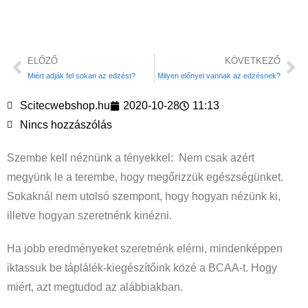
ELŐZŐ
KÖVETKEZŐ
Miért adják fel sokan az edzést?
Milyen előnyei vannak az edzésnek?
Scitecwebshop.hu
2020-10-28
11:13
Nincs hozzászólás
Szembe kell néznünk a tényekkel: Nem csak azért
megyünk le a terembe, hogy megőrizzük egészségünket.
Sokaknál nem utolsó szempont, hogy hogyan nézünk ki,
illetve hogyan szeretnénk kinézni.
Ha jobb eredményeket szeretnénk elérni, mindenképpen
iktassuk be táplálék-kiegészítőink közé a BCAA-t. Hogy
miért, azt megtudod az alábbiakban.