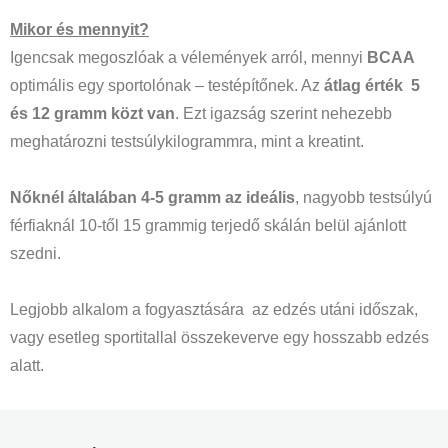
Mikor és mennyit?
Igencsak megoszlóak a vélemények arról, mennyi
BCAA
optimális egy sportolónak – testépítőnek. Az
átlag érték 5
és 12 gramm közt van
. Ezt igazság szerint nehezebb
meghatározni testsúlykilogrammra, mint a kreatint.
Nőknél általában 4-5 gramm az ideális
, nagyobb testsúlyú
férfiaknál 10-től 15 grammig terjedő skálán belül ajánlott
szedni.
Legjobb alkalom a fogyasztására az edzés utáni időszak,
vagy esetleg sportitallal összekeverve egy hosszabb edzés
alatt.