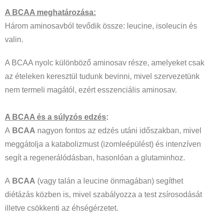
A BCAA meghatározása:
Három aminosavból tevődik össze: leucine, isoleucin és
valin.
A BCAA nyolc különböző aminosav része, amelyeket csak
az ételeken keresztül tudunk bevinni, mivel szervezetünk
nem termeli magától, ezért esszenciális aminosav.
A BCAA és a súlyzós edzés
:
A
BCAA
nagyon fontos az edzés utáni időszakban, mivel
meggátolja a katabolizmust (izomleépülést) és intenzíven
segít a regenerálódásban, hasonlóan a glutaminhoz.
A
BCAA
(vagy talán a leucine önmagában) segíthet
diétázás közben is, mivel szabályozza a test zsírosodását
illetve csökkenti az éhségérzetet.