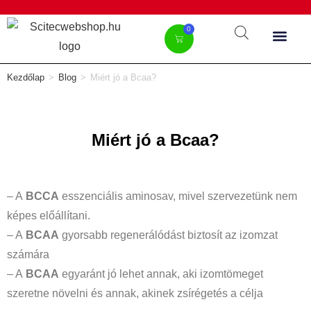
0
Kezdőlap
>
Blog
>
Miért jó a Bcaa?
Miért jó a Bcaa?
– A
BCCA
esszenciális aminosav, mivel szervezetünk nem
képes előállítani.
– A
BCAA
gyorsabb regenerálódást biztosít az izomzat
számára
– A
BCAA
egyaránt jó lehet annak, aki izomtömeget
szeretne növelni és annak, akinek zsírégetés a célja