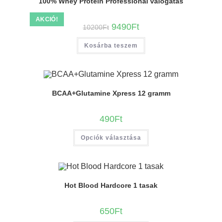
100% Whey Protein Professional válogatás
AKCIÓ!
9490
Ft
10200
Ft
Kosárba teszem
BCAA+Glutamine Xpress 12 gramm
490
Ft
Opciók választása
Hot Blood Hardcore 1 tasak
650
Ft