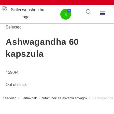
0
Selected:
Ashwagandha 60
kapszula
4590
Ft
Out of stock
Kezdőlap
>
Férfiaknak
>
Vitaminok és ásványi anyagok
>
Ashwagandha 