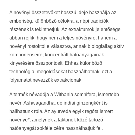
A növényi összetevőket hosszú ideje használja az
emberiség, különböző célokra, a népi tradíciók
részének is tekinthetjük. Az extraktumok jelentősége
abban rejlik, hogy nem a teljes növényre, hanem a
növényi rostoktól elválasztva, annak biológiailag aktív
komponenseire, koncentrált hatóanyagainak
kinyerésére összpontosít. Ehhez különböző
technológiai megoldásokat használhatnak, ezt a
folyamatot nevezzük extrakciónak.
A termék névadója a Withania somnifera, ismertebb
nevén Ashwagandha, de indiai ginzengként is
hallhattunk róla. Az ayurveda egyik régóta ismert
növénye*, amelynek a laktonok közé tartozó
hatóanyagát sokféle célra használhatjuk fel.