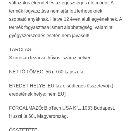
változatos étrendet és az egészséges életmódot! A
termék fogyasztása nem ajánlott terheseknek,
szoptató anyáknak, illetve 12 éven aluli egyéneknek. A
termék fogyasztása ismert alapbetegség, valamint
gyógyszerszedés esetén nem javasolt!
TÁROLÁS
Szorosan lezárva, hűvös, száraz helyen.
NETTÓ TÖMEG: 56 g / 60 kapszula
EREDET HELYE: EU [az elsődleges összetevő(k)
eredetének helye: nem EU].
FORGALMAZÓ: BioTech USA Kft., 1033 Budapest,
Huszti út 60., Magyarország.
ÖSSZETÉTEL