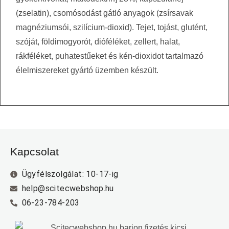
(zselatin), csomósodást gátló anyagok (zsírsavak
magnéziumsói, szilícium-dioxid). Tejet, tojást, glutént,
szóját, földimogyorót, dióféléket, zellert, halat,
rákféléket, puhatestűeket és kén-dioxidot tartalmazó
élelmiszereket gyártó üzemben készült.
Kapcsolat
Ügyfélszolgálat: 10-17-ig
help@scitecwebshop.hu
06-23-784-203