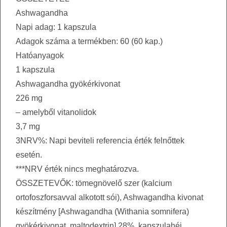
Ashwagandha
Napi adag: 1 kapszula
Adagok száma a termékben: 60 (60 kap.)
Hatóanyagok
1 kapszula
Ashwagandha gyökérkivonat
226 mg
– amelyből vitanolidok
3,7 mg
3NRV%: Napi beviteli referencia érték felnőttek
esetén.
***NRV érték nincs meghatározva.
ÖSSZETEVŐK: tömegnövelő szer (kalcium
ortofoszforsavval alkotott sói), Ashwagandha kivonat
készítmény [Ashwagandha (Withania somnifera)
gyökérkivonat, maltodextrin] 28%, kapszulahéj