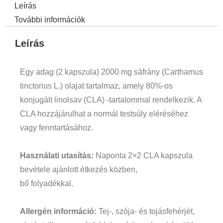
Leírás
További információk
Leírás
Egy adag (2 kapszula) 2000 mg sáfrány (Carthamus
tinctorius L.) olajat tartalmaz, amely 80%-os
konjugált linolsav (CLA) -tartalommal rendelkezik. A
CLA hozzájárulhat a normál testsúly eléréséhez
vagy fenntartásához.
Használati utasítás:
Naponta 2×2 CLA kapszula
bevétele ajánlott étkezés közben,
bő folyadékkal.
Allergén információ:
Tej-, szója- és tojásfehérjét,