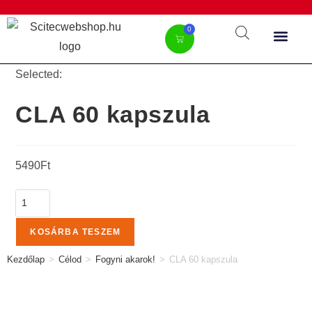
0
Selected:
CLA 60 kapszula
5490
Ft
KOSÁRBA TESZEM
Kezdőlap
>
Célod
>
Fogyni akarok!
>
CLA 60 kapszula