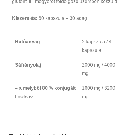
glutént, ill. mogyorót feldolgozó üzemben készült!
Kiszerelés:
60 kapszula – 30 adag
Hatóanyag
2 kapszula / 4
kapszula
Sáfrányolaj
2000 mg / 4000
mg
– a melyből 80 % konjugált
1600 mg / 3200
linolsav
mg