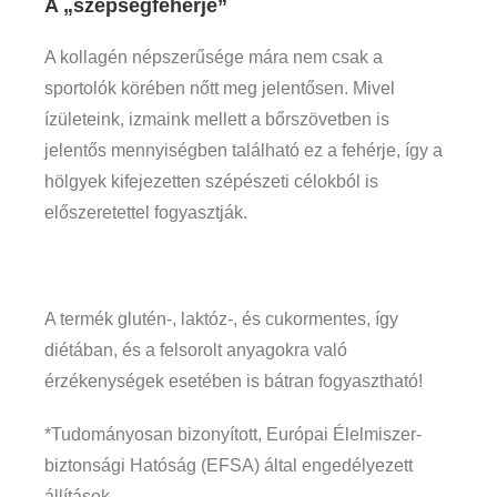
A „szépségfehérje”
A kollagén népszerűsége mára nem csak a
sportolók körében nőtt meg jelentősen. Mivel
ízületeink, izmaink mellett a bőrszövetben is
jelentős mennyiségben található ez a fehérje, így a
hölgyek kifejezetten szépészeti célokból is
előszeretettel fogyasztják.
A termék glutén-, laktóz-, és cukormentes, így
diétában, és a felsorolt anyagokra való
érzékenységek esetében is bátran fogyasztható!
*Tudományosan bizonyított, Európai Élelmiszer-
biztonsági Hatóság (EFSA) által engedélyezett
állítások.