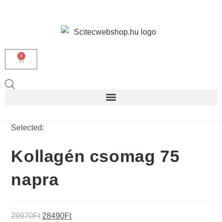
0
Selected:
Kollagén csomag 75
napra
29970
Ft
28490
Ft