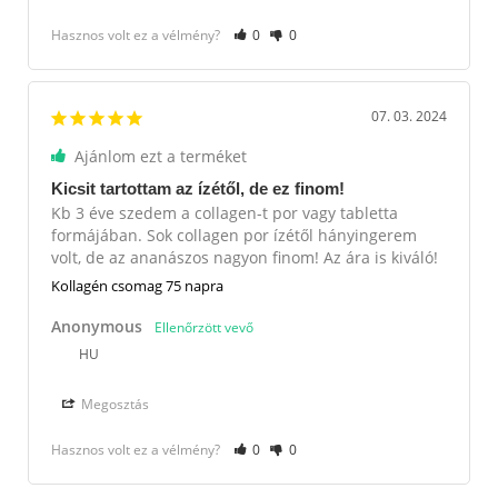
Hasznos volt ez a vélmény?
0
0
07. 03. 2024
Ajánlom ezt a terméket
Kicsit tartottam az ízétől, de ez finom!
Kb 3 éve szedem a collagen-t por vagy tabletta 
formájában. Sok collagen por ízétől hányingerem 
volt, de az ananászos nagyon finom! Az ára is kiváló!
Kollagén csomag 75 napra
Anonymous
HU
Megosztás
Hasznos volt ez a vélmény?
0
0