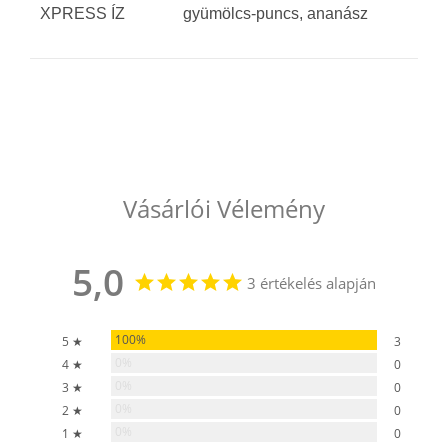
XPRESS ÍZ
gyümölcs-puncs, ananász
Vásárlói Vélemény
5,0
3 értékelés alapján
100%
5 ★
3
0%
4 ★
0
0%
3 ★
0
0%
2 ★
0
0%
1 ★
0