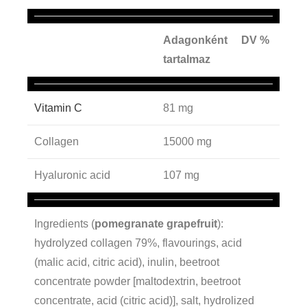
Adagonként
DV %
tartalmaz
Vitamin C
81 mg
Collagen
15000 mg
Hyaluronic acid
107 mg
Ingredients (
pomegranate grapefruit
):
hydrolyzed collagen 79%, flavourings, acid
(malic acid, citric acid), inulin, beetroot
concentrate powder [maltodextrin, beetroot
concentrate, acid (citric acid)], salt, hydrolized