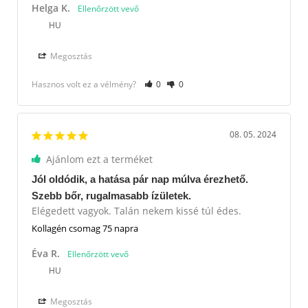
Helga K.
HU
Megosztás
Hasznos volt ez a vélmény?
0
0
08. 05. 2024
Ajánlom ezt a terméket
Jól oldódik, a hatása pár nap múlva érezhető.
Szebb bőr, rugalmasabb ízületek.
Elégedett vagyok. Talán nekem kissé túl édes.
Kollagén csomag 75 napra
Éva R.
HU
Megosztás