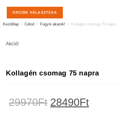
OPCIÓK VÁLASZTÁSA
Kezdőlap
>
Célod
>
Fogyni akarok!
>
Kollagén csomag 75 napra
Akció!
Kollagén csomag 75 napra
29970
Ft
28490
Ft