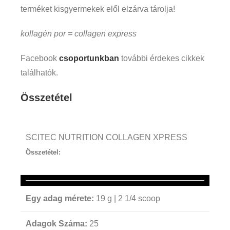
terméket kisgyermekek elől elzárva tárolja!
kollagén por = collagen express
Facebook
csoportunkban
további érdekes cikkek
találhatók.
Összetétel
SCITEC NUTRITION COLLAGEN XPRESS
Összetétel:
Egy adag mérete:
19 g | 2 1/4 scoop
Adagok Száma:
25