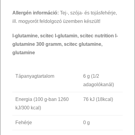
Allergén információ:
Tej-, szója- és tojásfehérje,
ill. mogyorót feldolgozó üzemben készült!
l-glutamine, scitec l-glutamin, scitec nutrition l-
glutamine 300 gramm, scitec glutamine,
glutamine
Tápanyagtartalom
6 g (1/2
adagolókanál)
Energia (100 g-ban 1260
76 kJ (18kcal)
kJ/300 kcal)
Fehérje
0 g