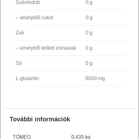
Szénhidrát
0 g
– amelyből cukor
0 g
Zsír
0 g
– amelyből telített zsírsavak
0 g
Só
0 g
L-glutamin
6000 mg
További információk
TÖMEG
0,435 kg