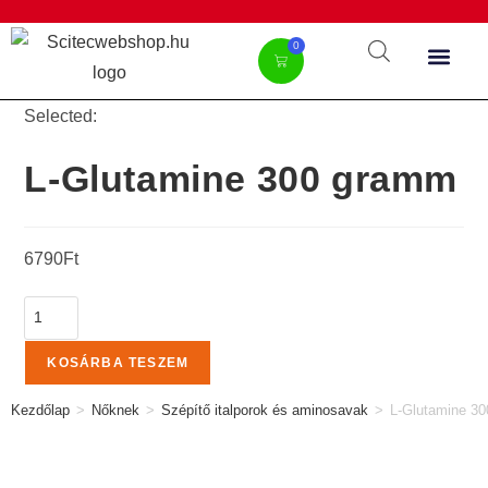
0
Selected:
L-Glutamine 300 gramm
6790
Ft
KOSÁRBA TESZEM
Kezdőlap
>
Nőknek
>
Szépítő italporok és aminosavak
>
L-Glutamine 3