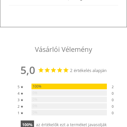
Vásárlói Vélemény
5,0
2 értékelés alapján
100%
5 ★
2
0%
4 ★
0
0%
3 ★
0
0%
2 ★
0
0%
1 ★
0
100
az értékelők ezt a terméket javasolják