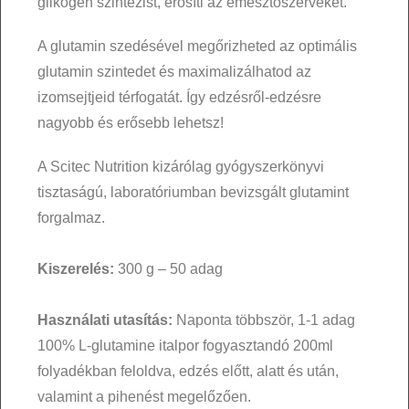
glikogén szintézist, erősíti az emésztőszerveket.
A glutamin szedésével megőrizheted az optimális
glutamin szintedet és maximalizálhatod az
izomsejtjeid térfogatát. Így edzésről-edzésre
nagyobb és erősebb lehetsz!
A Scitec Nutrition kizárólag gyógyszerkönyvi
tisztaságú, laboratóriumban bevizsgált glutamint
forgalmaz.
Kiszerelés:
300 g – 50 adag
Használati utasítás:
Naponta többször, 1-1 adag
100% L-glutamine italpor fogyasztandó 200ml
folyadékban feloldva, edzés előtt, alatt és után,
valamint a pihenést megelőzően.