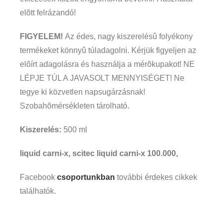
elõtt felrázandó!
FIGYELEM!
Az édes, nagy kiszerelésû folyékony
termékeket könnyû túladagolni. Kérjük figyeljen az
elõírt adagolásra és használja a mérõkupakot! NE
LÉPJE TÚL A JAVASOLT MENNYISÉGET! Ne
tegye ki közvetlen napsugárzásnak!
Szobahõmérsékleten tárolható.
Kiszerelés:
500 ml
liquid carni-x, scitec liquid carni-x 100.000,
Facebook
csoportunkban
további érdekes cikkek
találhatók.