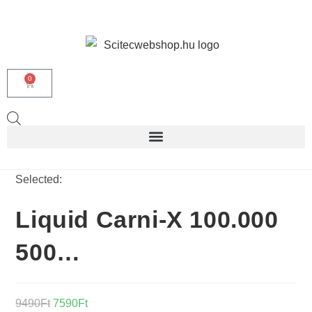
0
Selected:
Liquid Carni-X 100.000
500…
9490
Ft
7590
Ft