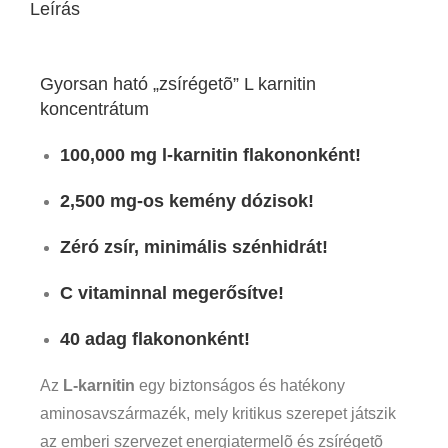
Leírás
Gyorsan ható „zsírégetõ” L karnitin
koncentrátum
100,000 mg l-karnitin flakononként!
2,500 mg-os kemény dózisok!
Zéró zsír, minimális szénhidrát!
C vitaminnal megerősítve!
40 adag flakononként!
Az
L-karnitin
egy biztonságos és hatékony
aminosavszármazék, mely kritikus szerepet játszik
az emberi szervezet energiatermelõ és zsírégetõ