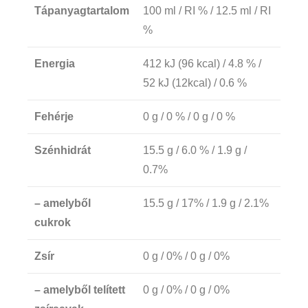
Tápanyagtartalom
100 ml / RI % / 12.5 ml / RI
%
Energia
412 kJ (96 kcal) / 4.8 % /
52 kJ (12kcal) / 0.6 %
Fehérje
0 g / 0 % / 0 g / 0 %
Szénhidrát
15.5 g / 6.0 % / 1.9 g /
0.7%
– amelyből
15.5 g / 17% / 1.9 g / 2.1%
cukrok
Zsír
0 g / 0% / 0 g / 0%
– amelyből telített
0 g / 0% / 0 g / 0%