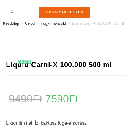
KOSÁRBA TESZEM
Kezdőlap
>
Célod
>
Fogyni akarok!
>
Liquid Carni-X 100.000 500 ml
AKCIÓ!
Liquid Carni-X 100.000 500 ml
9490
Ft
7590
Ft
L karnitin ital. Íz: kaktusz füge-ananász