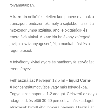
folyamataiban.
A
karnitin
nélkülözhetetlen komponense annak a
transzport rendszernek, mely a sejtekben a zsírt a
mitokondriumba szállítja, ahol eloxidálódik és
energiává alakul. A
karnitin
hatékony zsírégetõ,
javítja a szív anyagcseréjét, a munkabírást és a
regenerációt.
A folyékony kivitel gyors és hatékony felszívódást
eredményez.
Felhasználás:
Keverjen 12,5 ml –
liquid
Carni-
X
koncentrátumot vízbe vagy más folyadékba.
Fogyasszon naponta 1-2 adagot. Célszerû az egyik
adagot edzés elõtt 30-60 perccel, a másik adagot
étkezések között éhgyomorra bevenni. Használat