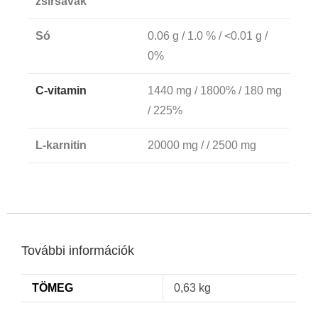
zsírsavak
Só
0.06 g / 1.0 % / <0.01 g /
0%
C-vitamin
1440 mg / 1800% / 180 mg
/ 225%
L-karnitin
20000 mg / / 2500 mg
További információk
TÖMEG
0,63 kg