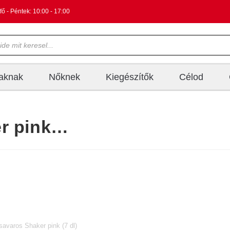
fő - Péntek: 10:00 - 17:00
iaknak
Nőknek
Kiegészítők
Célod
er pink…
savaros Shaker pink (7 dl)