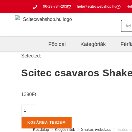
06-23-784-203
help@scitecwebshop.hu
Hét
Főoldal
Kategóriák
Férf
Selected:
Scitec csavaros Shak
1390
Ft
KOSÁRBA TESZEM
Kezdőlap
>
Kiegészítők
>
Shaker, ivókulacs
>
Scitec c