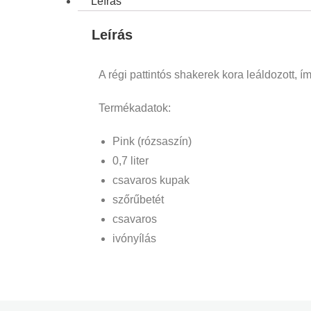
Leírás
Leírás
A régi pattintós shakerek kora leáldozott,
Termékadatok:
Pink (rózsaszín)
0,7 liter
csavaros kupak
szőrűbetét
csavaros
ivónyílás