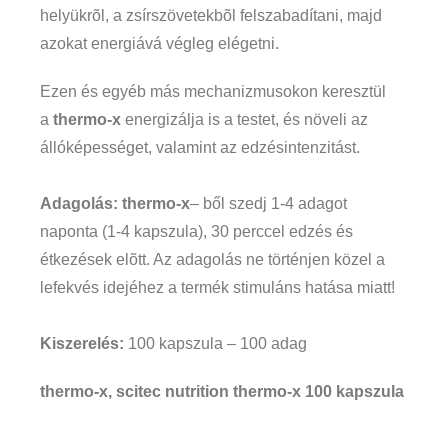
helyükrõl, a zsírszövetekbõl felszabadítani, majd
azokat energiává végleg elégetni.
Ezen és egyéb más mechanizmusokon keresztül
a
thermo-x
energizálja is a testet, és növeli az
állóképességet, valamint az edzésintenzitást.
Adagolás:
thermo-x
– ből szedj 1-4 adagot
naponta (1-4 kapszula), 30 perccel edzés és
étkezések elõtt. Az adagolás ne történjen közel a
lefekvés idejéhez a termék stimuláns hatása miatt!
Kiszerelés:
100 kapszula – 100 adag
thermo-x
, scitec nutrition
thermo-x
100 kapszula