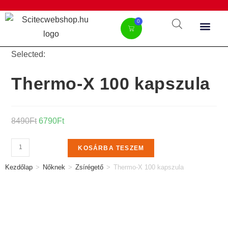
0
Selected:
Thermo-X 100 kapszula
8490
Ft
6790
Ft
KOSÁRBA TESZEM
Kezdőlap
>
Nőknek
>
Zsírégető
>
Thermo-X 100 kapszula