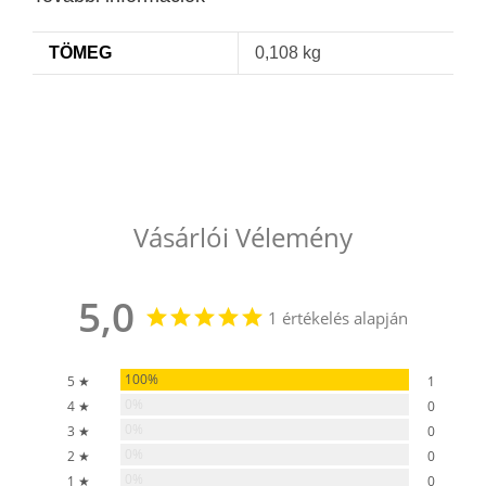
TÖMEG
0,108 kg
Vásárlói Vélemény
5,0
1 értékelés alapján
100%
5 ★
1
0%
4 ★
0
0%
3 ★
0
0%
2 ★
0
0%
1 ★
0