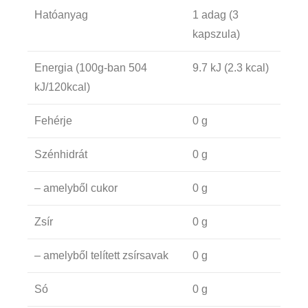
Hatóanyag
1 adag (3
kapszula)
Energia (100g-ban 504
9.7 kJ (2.3 kcal)
kJ/120kcal)
Fehérje
0 g
Szénhidrát
0 g
– amelyből cukor
0 g
Zsír
0 g
– amelyből telített zsírsavak
0 g
Só
0 g