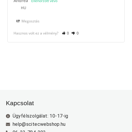
Andrea
HU
Megosztás
Hasznos volt ez a vélmény?
0
0
Kapcsolat
Ügyfélszolgálat: 10-17-ig
help@scitecwebshop.hu