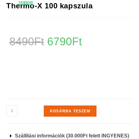
AKCIÓ!
Thermo-X 100 kapszula
8490
Ft
6790
Ft
KOSÁRBA TESZEM
Szállítási információk (30.000Ft felett INGYENES)