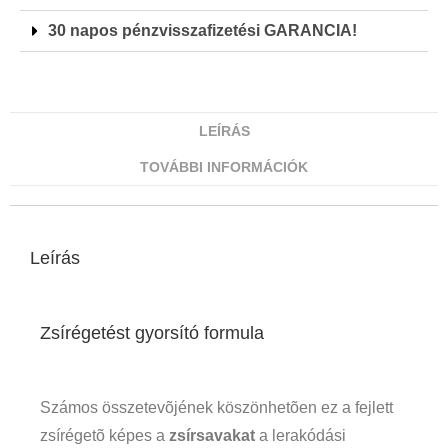
30 napos pénzvisszafizetési GARANCIA!
LEÍRÁS
TOVÁBBI INFORMÁCIÓK
Leírás
Zsírégetést gyorsító formula
Számos összetevõjének köszönhetõen ez a fejlett
zsírégetõ képes a
zsírsavakat
a lerakódási