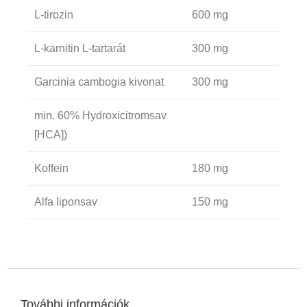
L-tirozin
600 mg
L-karnitin L-tartarát
300 mg
Garcinia cambogia kivonat
300 mg
min. 60% Hydroxicitromsav
[HCA])
Koffein
180 mg
Alfa liponsav
150 mg
További információk