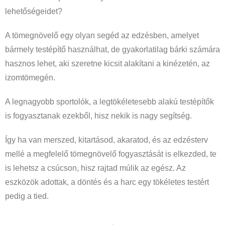
lehetőségeidet?
A tömegnövelő egy olyan segéd az edzésben, amelyet
bármely testépítő használhat, de gyakorlatilag bárki számára
hasznos lehet, aki szeretne kicsit alakítani a kinézetén, az
izomtömegén.
A legnagyobb sportolók, a legtökéletesebb alakú testépítők
is fogyasztanak ezekből, hisz nekik is nagy segítség.
Így ha van merszed, kitartásod, akaratod, és az edzésterv
mellé a megfelelő tömegnövelő fogyasztását is elkezded, te
is lehetsz a csúcson, hisz rajtad múlik az egész. Az
eszközök adottak, a döntés és a harc egy tökéletes testért
pedig a tied.