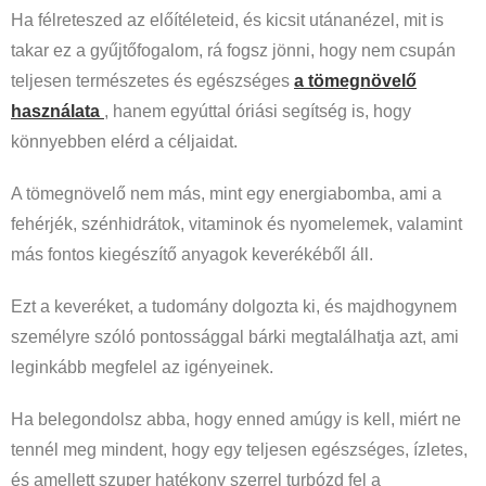
Ha félreteszed az előítéleteid, és kicsit utánanézel, mit is
takar ez a gyűjtőfogalom, rá fogsz jönni, hogy nem csupán
teljesen természetes és egészséges
a tömegnövelő
használata
, hanem egyúttal óriási segítség is, hogy
könnyebben elérd a céljaidat.
A tömegnövelő nem más, mint egy energiabomba, ami a
fehérjék, szénhidrátok, vitaminok és nyomelemek, valamint
más fontos kiegészítő anyagok keverékéből áll.
Ezt a keveréket, a tudomány dolgozta ki, és majdhogynem
személyre szóló pontossággal bárki megtalálhatja azt, ami
leginkább megfelel az igényeinek.
Ha belegondolsz abba, hogy enned amúgy is kell, miért ne
tennél meg mindent, hogy egy teljesen egészséges, ízletes,
és amellett szuper hatékony szerrel turbózd fel a