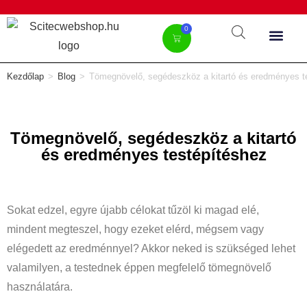
0
Kezdőlap
>
Blog
>
Tömegnövelő, segédeszköz a kitartó és eredményes t
Tömegnövelő, segédeszköz a kitartó
és eredményes testépítéshez
Sokat edzel, egyre újabb célokat tűzöl ki magad elé,
mindent megteszel, hogy ezeket elérd, mégsem vagy
elégedett az eredménnyel? Akkor neked is szükséged lehet
valamilyen, a testednek éppen megfelelő tömegnövelő
használatára.