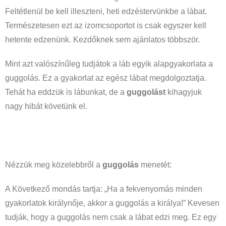
Feltétlenül be kell illeszteni, heti edzéstervünkbe a lábat.
Természetesen ezt az izomcsoportot is csak egyszer kell
hetente edzenünk. Kezdőknek sem ajánlatos többször.
Mint azt valószínűleg tudjátok a láb egyik alapgyakorlata a
guggolás. Ez a gyakorlat az egész lábat megdolgoztatja.
Tehát ha eddzük is lábunkat, de a
guggolást
kihagyjuk
nagy hibát követünk el.
Nézzük meg közelebbről a
guggolás
menetét:
A Következő mondás tartja: „Ha a fekvenyomás minden
gyakorlatok királynője, akkor a guggolás a királya!” Kevesen
tudják, hogy a guggolás nem csak a lábat edzi meg. Ez egy