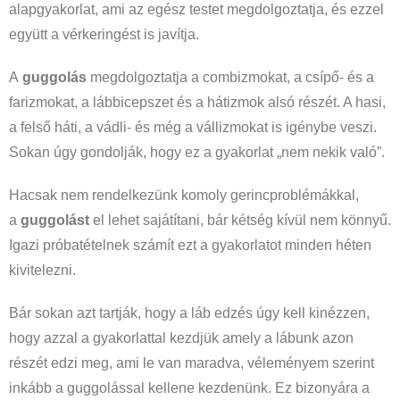
alapgyakorlat, ami az egész testet megdolgoztatja, és ezzel
együtt a vérkeringést is javítja.
A
guggolás
megdolgoztatja a combizmokat, a csípő- és a
farizmokat, a lábbicepszet és a hátizmok alsó részét. A hasi,
a felső háti, a vádli- és még a vállizmokat is igénybe veszi.
Sokan úgy gondolják, hogy ez a gyakorlat „nem nekik való”.
Hacsak nem rendelkezünk komoly gerincproblémákkal,
a
guggolást
el lehet sajátítani, bár kétség kívül nem könnyű.
Igazi próbatételnek számít ezt a gyakorlatot minden héten
kivitelezni.
Bár sokan azt tartják, hogy a láb edzés úgy kell kinézzen,
hogy azzal a gyakorlattal kezdjük amely a lábunk azon
részét edzi meg, ami le van maradva, véleményem szerint
inkább a guggolással kellene kezdenünk. Ez bizonyára a