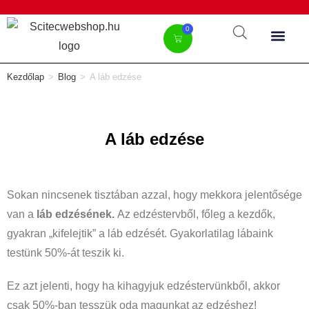
0
Kezdőlap
>
Blog
>
A láb edzése
A láb edzése
Sokan nincsenek tisztában azzal, hogy mekkora jelentősége
van a
láb edzésének.
Az edzéstervből, főleg a kezdők,
gyakran „kifelejtik” a láb edzését. Gyakorlatilag lábaink
testünk 50%-át teszik ki.
Ez azt jelenti, hogy ha kihagyjuk edzéstervünkből, akkor
csak 50%-ban tesszük oda magunkat az edzéshez!