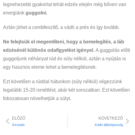
legnehezebb gyakorlat tehát edzés elején még bőven van
energiánk
guggolni.
Aztán jöhet a combfeszítő, a vádli a prés és így tovább.
Ne felejtsük el megemlíteni, hogy a bemelegítés, a láb
edzésénél különös odafigyelést igényel.
A guggolás előtt
guggoljunk néhányat rúd és súly nélkül, aztán a nyújtás is
egy hasznos eleme lehet a bemelegítésnek.
Ezt követően a rúddal hátunkon (súly nélkül) végezzünk
legalább 15-20 ismétlést, akár két sorozatban. Ezt követően
fokozatosan növelhetjük a súlyt.
ELŐZŐ
KÖVETKEZŐ
A kreatin
A lelki állóképesség