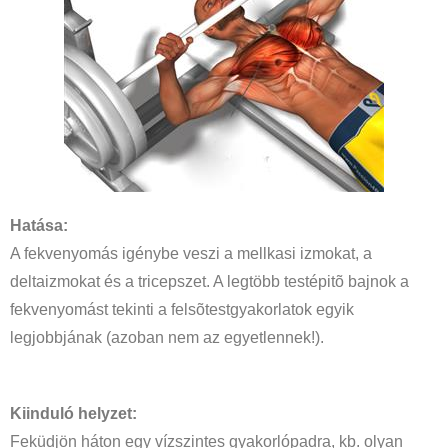
Hatása:
A fekvenyomás igénybe veszi a mellkasi izmokat, a
deltaizmokat és a tricepszet. A legtöbb testépitõ bajnok a
fekvenyomást tekinti a felsõtestgyakorlatok egyik
legjobbjának (azoban nem az egyetlennek!).
Kiinduló helyzet:
Feküdjön háton egy vízszintes gyakorlópadra, kb. olyan