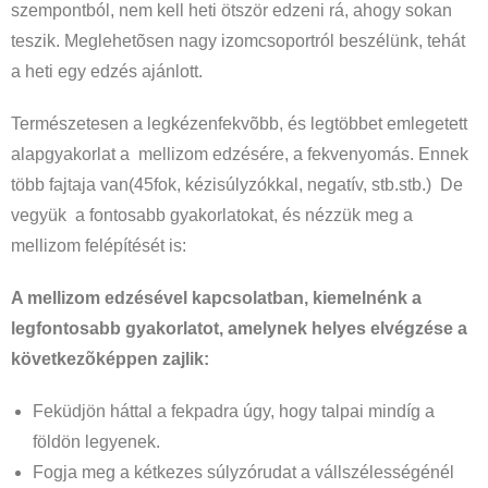
szempontból, nem kell heti ötször edzeni rá, ahogy sokan
teszik. Meglehetõsen nagy izomcsoportról beszélünk, tehát
a heti egy edzés ajánlott.
Természetesen a legkézenfekvõbb, és legtöbbet emlegetett
alapgyakorlat a mellizom edzésére, a fekvenyomás. Ennek
több fajtaja van(45fok, kézisúlyzókkal, negatív, stb.stb.) De
vegyük a fontosabb gyakorlatokat, és nézzük meg a
mellizom felépítését is:
A mellizom edzésével kapcsolatban, kiemelnénk a
legfontosabb gyakorlatot, amelynek helyes elvégzése a
következõképpen zajlik:
Feküdjön háttal a fekpadra úgy, hogy talpai mindíg a
földön legyenek.
Fogja meg a kétkezes súlyzórudat a vállszélességénél