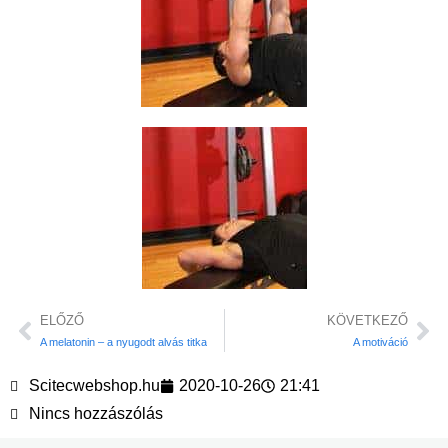
ELŐZŐ
KÖVETKEZŐ
A melatonin – a nyugodt alvás titka
A motiváció
Scitecwebshop.hu
2020-10-26
21:41
Nincs hozzászólás