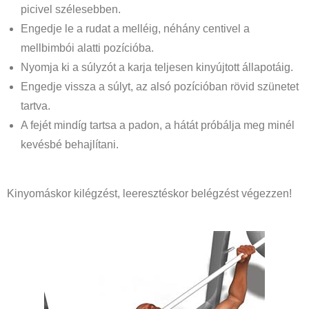
picivel szélesebben.
Engedje le a rudat a melléig, néhány centivel a
mellbimbói alatti pozícióba.
Nyomja ki a súlyzót a karja teljesen kinyújtott állapotáig.
Engedje vissza a súlyt, az alsó pozícióban rövid szünetet
tartva.
A fejét mindíg tartsa a padon, a hátát próbálja meg minél
kevésbé behajlítani.
Kinyomáskor kilégzést, leeresztéskor belégzést végezzen!