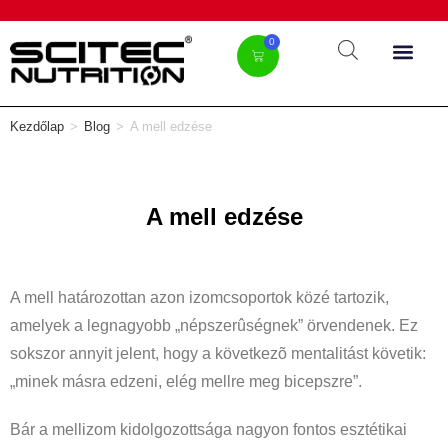
0
Kezdőlap
>
Blog
>
A mell edzése
A mell edzése
A mell határozottan azon izomcsoportok közé tartozik,
amelyek a legnagyobb „népszerûségnek” örvendenek. Ez
sokszor annyit jelent, hogy a következõ mentalitást követik:
„minek másra edzeni, elég mellre meg bicepszre”.
Bár a mellizom kidolgozottsága nagyon fontos esztétikai