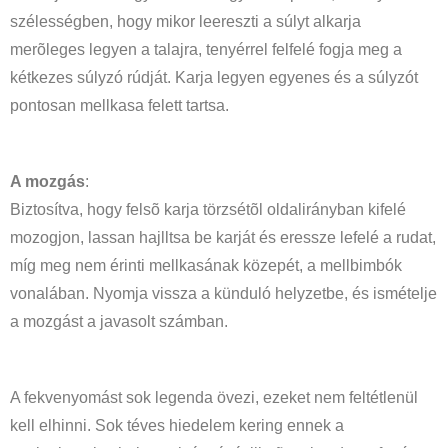
szélességben, hogy mikor leereszti a súlyt alkarja
merõleges legyen a talajra, tenyérrel felfelé fogja meg a
kétkezes súlyzó rúdját. Karja legyen egyenes és a súlyzót
pontosan mellkasa felett tartsa.
A mozgás
:
Biztosítva, hogy felsõ karja törzsétõl oldalirányban kifelé
mozogjon, lassan hajlltsa be karját és eressze lefelé a rudat,
míg meg nem érinti mellkasának közepét, a mellbimbók
vonalában. Nyomja vissza a künduló helyzetbe, és ismételje
a mozgást a javasolt számban.
A fekvenyomást sok legenda övezi, ezeket nem feltétlenül
kell elhinni. Sok téves hiedelem kering ennek a