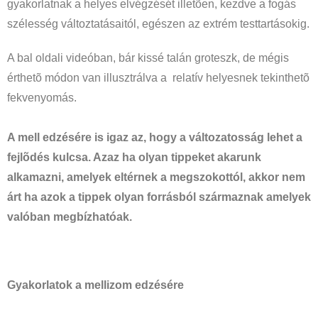
gyakorlatnak a helyes elvégzését illetõen, kezdve a fogás
szélesség változtatásaitól, egészen az extrém testtartásokig.
A bal oldali videóban, bár kissé talán groteszk, de mégis
érthetõ módon van illusztrálva a relatív helyesnek tekinthetõ
fekvenyomás.
A mell edzésére is igaz az, hogy a változatosság lehet a
fejlõdés kulcsa. Azaz ha olyan tippeket akarunk
alkamazni, amelyek eltérnek a megszokottól, akkor nem
árt ha azok a tippek olyan forrásból származnak amelyek
valóban megbízhatóak.
Gyakorlatok a mellizom edzésére