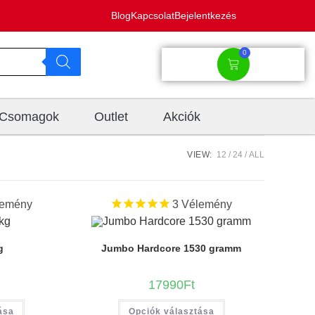
Blog
Kapcsolat
Bejelentkezés
0
Csomagok
Outlet
Akciók
VIEW:
12
24
ALL
emény
3
Vélemény
g
Jumbo Hardcore 1530 gramm
17990
Ft
ása
Opciók választása