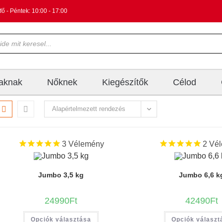
fő - Péntek: 10:00 - 17:00
iaknak
Nőknek
Kiegészítők
Célod
Alapértelmezett rendezés
3
Vélemény
2
Vél
Jumbo 3,5 kg
Jumbo 6,6 k
24990
Ft
42490
Ft
Opciók választása
Opciók választ