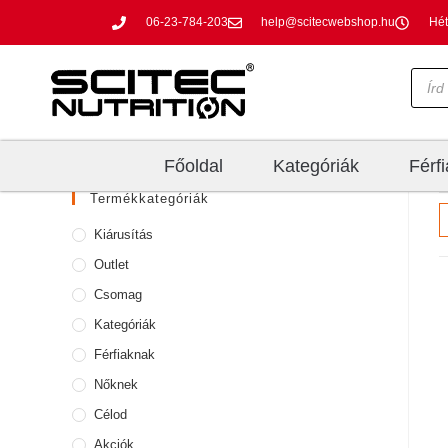
06-23-784-203
help@scitecwebshop.hu
Hét
Főoldal
Kategóriák
Férf
Termékkategóriák
Kiárusítás
Outlet
Csomag
Kategóriák
Férfiaknak
Nőknek
Célod
Akciók