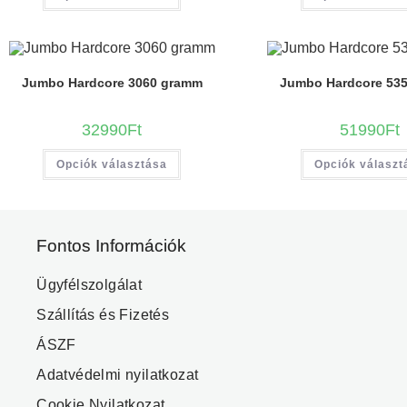
Jumbo Hardcore 3060 gramm
Jumbo Hardcore 53
32990
Ft
51990
Ft
Opciók választása
Opciók választ
Fontos Információk
Ügyfélszolgálat
Szállítás és Fizetés
ÁSZF
Adatvédelmi nyilatkozat
Cookie Nyilatkozat