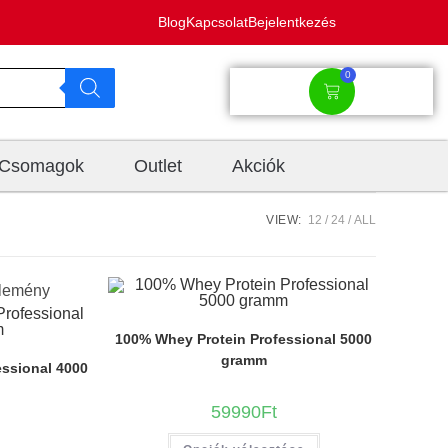
Blog
Kapcsolat
Bejelentkezés
0
Csomagok
Outlet
Akciók
VIEW:
12
24
ALL
lemény
100% Whey Protein Professional 5000
gramm
ssional 4000
59990
Ft