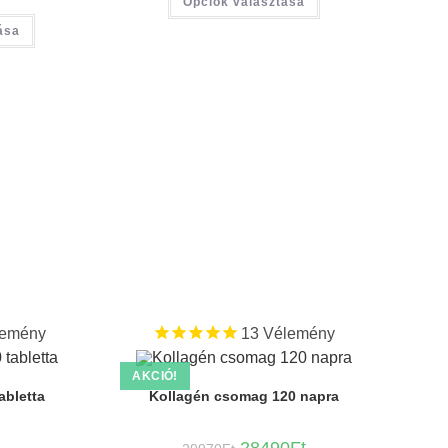
Opciók választása
ása
emény
13
Vélemény
AKCIÓ!
abletta
Kollagén csomag 120 napra
28490
Ft