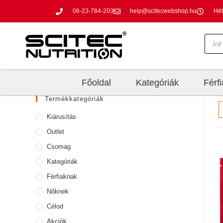
06-23-784-203
help@scitecwebshop.hu
Hét
Főoldal
Kategóriák
Férf
Termékkategóriák
Kiárusítás
Outlet
Csomag
Kategóriák
Férfiaknak
Nőknek
Célod
Akciók