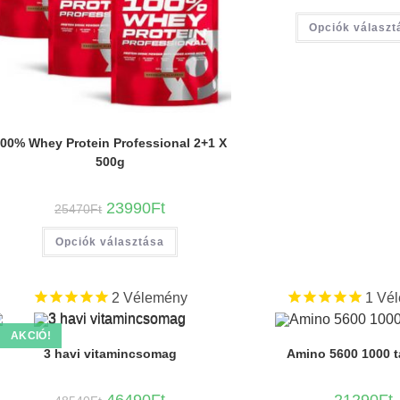
Opciók választ
00% Whey Protein Professional 2+1 X
500g
23990
Ft
25470
Ft
Opciók választása
2
Vélemény
1
Vél
AKCIÓ!
3 havi vitamincsomag
Amino 5600 1000 t
46490
Ft
21290
Ft