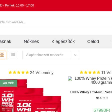
fő - Péntek: 10:00 - 17:00
iaknak
Nőknek
Kiegészítők
Célod
Alapértelmezett rendezés
24
Vélemény
11
Vé
AKCIÓ!
100% Whey Protein Profe
gramm
57990
Ft