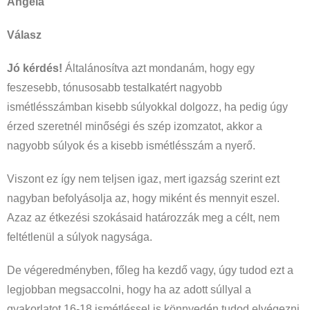
Angéla
Válasz
Jó kérdés!
Általánosítva azt mondanám, hogy egy
feszesebb, tónusosabb testalkatért nagyobb
ismétlésszámban kisebb súlyokkal dolgozz, ha pedig úgy
érzed szeretnél minőségi és szép izomzatot, akkor a
nagyobb súlyok és a kisebb ismétlésszám a nyerő.
Viszont ez így nem teljsen igaz, mert igazság szerint ezt
nagyban befolyásolja az, hogy miként és mennyit eszel.
Azaz az étkezési szokásaid határozzák meg a célt, nem
feltétlenül a súlyok nagysága.
De végeredményben, főleg ha kezdő vagy, úgy tudod ezt a
legjobban megsaccolni, hogy ha az adott súllyal a
gyakorlatot 16-18 ismétléssel is könnyedén tudod elvégezni,