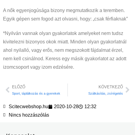
A nők egyenjogúsága bizony megmutatkozik a teremben.
Egyik gépen sem fogod azt olvasni, hogy: „csak férfiaknak”
*Nyilván vannak olyan gyakorlatok amelyeket nem tudsz
kivitelezni bizonyos okok miatt. Minden olyan gyakorlatnál
ahol nyilalló, vagy erős, nem megszokott fájdalmat érzel,
nem kell csinálnod. Keress egy másik gyakorlatot az adott
izomcsoport vagy izom edzésére.
ELŐZŐ
KÖVETKEZŐ
Sport, táplálkozás és a gyerekek
Szálkásítás, zsírégetés
Scitecwebshop.hu
2020-10-28
12:32
Nincs hozzászólás