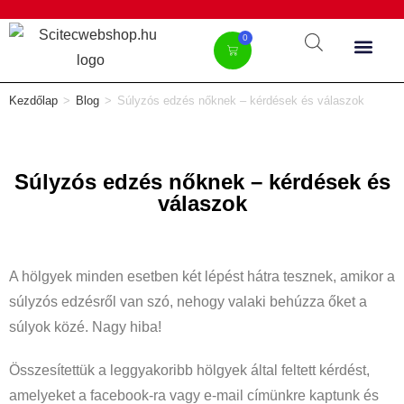
0
Kezdőlap
>
Blog
>
Súlyzós edzés nőknek – kérdések és válaszok
Súlyzós edzés nőknek – kérdések és
válaszok
A hölgyek minden esetben két lépést hátra tesznek, amikor a
súlyzós edzésről van szó, nehogy valaki behúzza őket a
súlyok közé. Nagy hiba!
Összesítettük a leggyakoribb hölgyek által feltett kérdést,
amelyeket a facebook-ra vagy e-mail címünkre kaptunk és