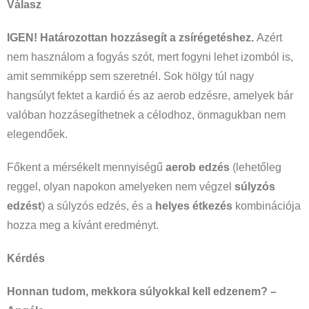
Válasz
IGEN! Határozottan hozzásegít a zsírégetéshez.
Azért
nem használom a fogyás szót, mert fogyni lehet izomból is,
amit semmiképp sem szeretnél. Sok hölgy túl nagy
hangsúlyt fektet a kardió és az aerob edzésre, amelyek bár
valóban hozzásegíthetnek a célodhoz, önmagukban nem
elegendőek.
Főkent a mérsékelt mennyiségű
aerob edzés
(lehetőleg
reggel, olyan napokon amelyeken nem végzel
súlyzós
edzést
) a súlyzós edzés, és a
helyes étkezés
kombinációja
hozza meg a kívánt eredményt.
Kérdés
Honnan tudom, mekkora súlyokkal kell edzenem? –