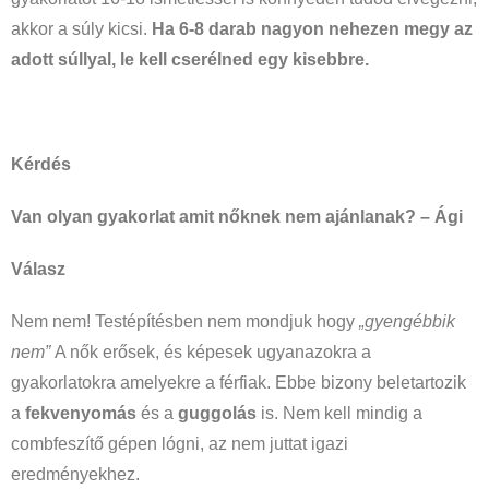
akkor a súly kicsi.
Ha 6-8 darab nagyon nehezen megy az
adott súllyal, le kell cserélned egy kisebbre.
Kérdés
Van olyan gyakorlat amit nőknek nem ajánlanak? – Ági
Válasz
Nem nem! Testépítésben nem mondjuk hogy
„gyengébbik
nem”
A nők erősek, és képesek ugyanazokra a
gyakorlatokra amelyekre a férfiak. Ebbe bizony beletartozik
a
fekvenyomás
és a
guggolás
is. Nem kell mindig a
combfeszítő gépen lógni, az nem juttat igazi
eredményekhez.