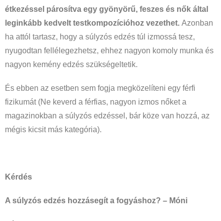
étkezéssel párosítva egy gyönyörű, feszes és nők által
leginkább kedvelt testkompozícióhoz vezethet.
Azonban
ha attól tartasz, hogy a súlyzós edzés túl izmossá tesz,
nyugodtan fellélegezhetsz, ehhez nagyon komoly munka és
nagyon kemény edzés szükségeltetik.
És ebben az esetben sem fogja megközelíteni egy férfi
fizikumát (Ne keverd a férfias, nagyon izmos nőket a
magazinokban a súlyzós edzéssel, bár köze van hozzá, az
mégis kicsit más kategória).
Kérdés
A súlyzós edzés hozzásegít a fogyáshoz? – Móni