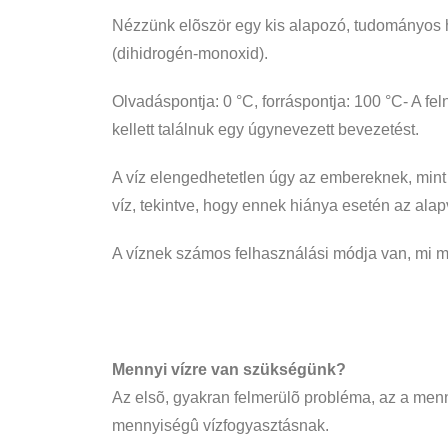
Nézzünk elõször egy kis alapozó, tudományos hát
(dihidrogén-monoxid).
Olvadáspontja: 0 °C, forráspontja: 100 °C- A f
kellett találnuk egy úgynevezett bevezetést.
A víz elengedhetetlen úgy az embereknek, mint 
víz, tekintve, hogy ennek hiánya esetén az alap
A víznek számos felhasználási módja van, mi mos
Mennyi vízre van szükségünk?
Az elsõ, gyakran felmerülõ probléma, az a menny
mennyiségû vízfogyasztásnak.