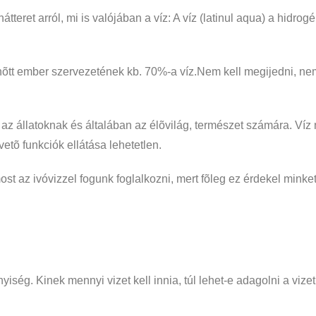
teret arról, mi is valójában a víz: A víz (latinul aqua) a hidro
elnõtt ember szervezetének kb. 70%-a víz.Nem kell megijedni, n
az állatoknak és általában az élõvilág, természet számára. Víz
vetõ funkciók ellátása lehetetlen.
t az ivóvizzel fogunk foglalkozni, mert fõleg ez érdekel minket
iség. Kinek mennyi vizet kell innia, túl lehet-e adagolni a vize