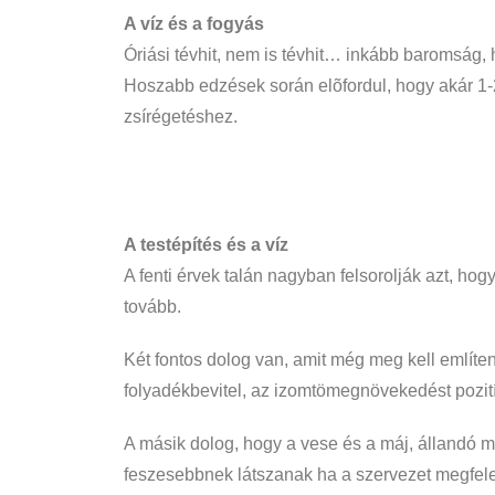
A víz és a fogyás
Óriási tévhit, nem is tévhit… inkább baromság,
Hoszabb edzések során elõfordul, hogy akár 1-2
zsírégetéshez.
A testépítés és a víz
A fenti érvek talán nagyban felsorolják azt, hog
tovább.
Két fontos dolog van, amit még meg kell említ
folyadékbevitel, az izomtömegnövekedést pozití
A másik dolog, hogy a vese és a máj, állandó m
feszesebbnek látszanak ha a szervezet megfelel