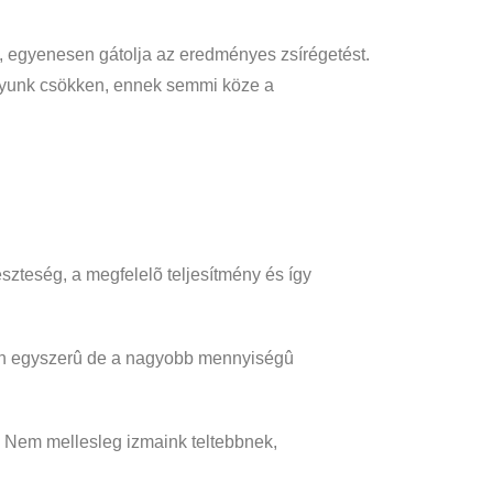
i, egyenesen gátolja az eredményes zsírégetést.
súlyunk csökken, ennek semmi köze a
eszteség, a megfelelõ teljesítmény és így
lyen egyszerû de a nagyobb mennyiségû
. Nem mellesleg izmaink teltebbnek,