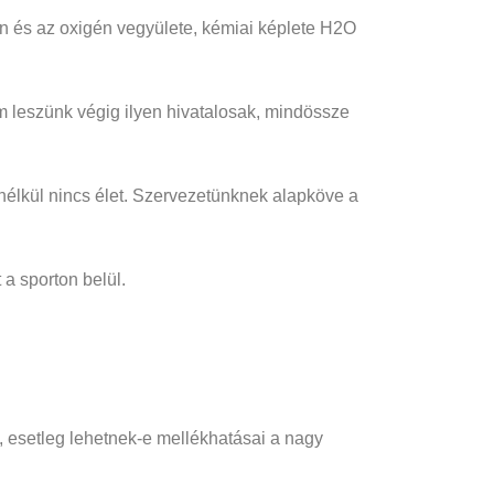
gén és az oxigén vegyülete, kémiai képlete H2O
em leszünk végig ilyen hivatalosak, mindössze
 nélkül nincs élet. Szervezetünknek alapköve a
 a sporton belül.
t, esetleg lehetnek-e mellékhatásai a nagy