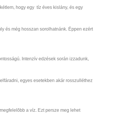
 kétlem, hogy egy tíz éves kislány, és egy
tsúly és még hosszan sorolhatnánk. Éppen ezért
ontosságú. Intenzív edzések során izzadunk,
elfáradni, egyes esetekben akár rosszulléthez
megfelelõbb a víz. Ezt persze meg lehet