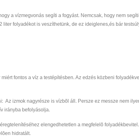
 hogy a vízmegvonás segíti a fogyást. Nemcsak, hogy nem segít
 liter folyadékot is veszíthetünk, de ez ideiglenes,és bár test
y miért fontos a víz a testépítésben. Az edzés közbeni folyadékv
eni: Az izmok nagyrésze is vízbõl áll. Persze ez messze nem i
v irányba befolyásolja.
éregtelenítéséhez elengedhetetlen a megfelelõ folyadékbevitel
õen hidratált.