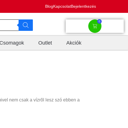
Blog
Kapcsolat
Bejelentkezés
0
Csomagok
Outlet
Akciók
mivel nem csak a vízrõl lesz szó ebben a