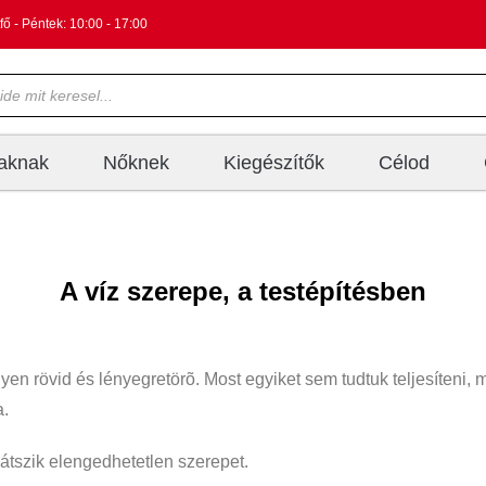
fő - Péntek: 10:00 - 17:00
iaknak
Nőknek
Kiegészítők
Célod
A víz szerepe, a testépítésben
yen rövid és lényegretörõ. Most egyiket sem tudtuk teljesíteni, 
a.
játszik elengedhetetlen szerepet.