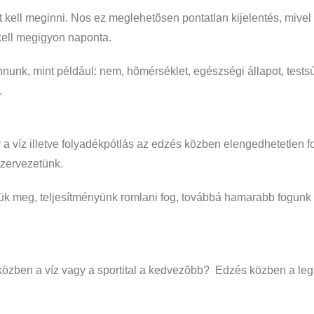
zet kell meginni. Nos ez meglehetõsen pontatlan kijelentés, mivel
t kell megigyon naponta.
innunk, mint például: nem, hõmérséklet, egészségi állapot, tes
.
a víz illetve folyadékpótlás az edzés közben elengedhetetlen f
szervezetünk.
zük meg, teljesítményünk romlani fog, továbbá hamarabb fogunk 
közben a víz vagy a sportital a kedvezõbb? Edzés közben a leg