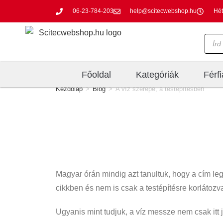
06-23-784-203
help@scitecwebshop.hu
Hét
Főoldal
Kategóriák
Férf
Kezdőlap
>
Blog
>
A víz szerepe, a testépítésben
Magyar órán mindig azt tanultuk, hogy a cím leg
cikkben és nem is csak a testépítésre korlátozv
Ugyanis mint tudjuk, a víz messze nem csak itt 