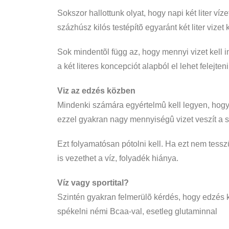
Sokszor hallottunk olyat, hogy napi két liter ví
százhúsz kilós testépítõ egyaránt két liter vize
Sok mindentõl függ az, hogy mennyi vizet kell 
a két literes koncepciót alapból el lehet felejteni
Viz az edzés közben
Mindenki számára egyértelmû kell legyen, hogy 
ezzel gyakran nagy mennyiségû vizet veszít a 
Ezt folyamatósan pótolni kell. Ha ezt nem tess
is vezethet a víz, folyadék hiánya.
Víz vagy sportital?
Szintén gyakran felmerülõ kérdés, hogy edzés 
spékelni némi Bcaa-val, esetleg glutaminnal