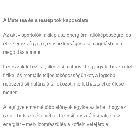
A Mate tea és a testépítők kapcsolata
Az aktív sportolók, akik plusz energiára, állóképességre, és
éberségre vágynak, egy biztonságos csomagolásban a
megoldás a mate.
Fedezzük fel ezt a „titkos” stimulánst, hogy így turbózzuk fel
fizikai és mentális teljesítőképességünket, a legtöbb
népszerű stimuláns által okozott mellékhatás elkerülése
mellett.
A legfigyelemreméltóbb előnyök egyike az lehet, hogy az
izmok befeszülése nélkül biztosít használójának plusz
energiát – mely izomfeszülés a koffein velejárója.