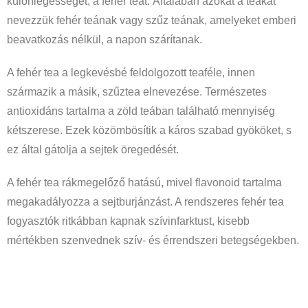
különlegességet, a fehér teát. Általában azokat a teákat
nevezzük fehér teának vagy szűz teának, amelyeket emberi
beavatkozás nélkül, a napon szárítanak.
A fehér tea a legkevésbé feldolgozott teaféle, innen
származik a másik, szűztea elnevezése. Természetes
antioxidáns tartalma a zöld teában található mennyiség
kétszerese. Ezek közömbösítik a káros szabad gyököket, s
ez által gátolja a sejtek öregedését.
A fehér tea rákmegelőző hatású, mivel flavonoid tartalma
megakadályozza a sejtburjánzást. A rendszeres fehér tea
fogyasztók ritkábban kapnak szívinfarktust, kisebb
mértékben szenvednek szív- és érrendszeri betegségekben.