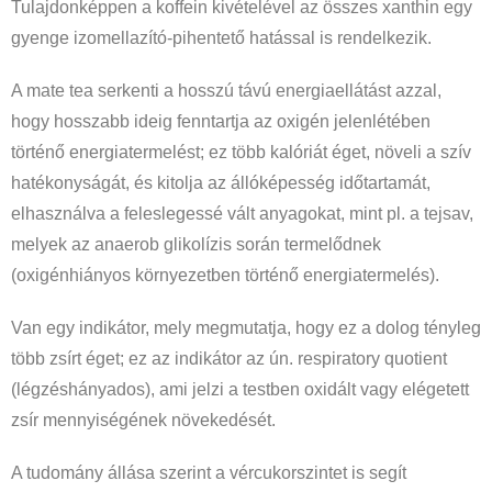
Tulajdonképpen a koffein kivételével az összes xanthin egy
gyenge izomellazító-pihentető hatással is rendelkezik.
A mate tea serkenti a hosszú távú energiaellátást azzal,
hogy hosszabb ideig fenntartja az oxigén jelenlétében
történő energiatermelést; ez több kalóriát éget, növeli a szív
hatékonyságát, és kitolja az állóképesség időtartamát,
elhasználva a feleslegessé vált anyagokat, mint pl. a tejsav,
melyek az anaerob glikolízis során termelődnek
(oxigénhiányos környezetben történő energiatermelés).
Van egy indikátor, mely megmutatja, hogy ez a dolog tényleg
több zsírt éget; ez az indikátor az ún. respiratory quotient
(légzéshányados), ami jelzi a testben oxidált vagy elégetett
zsír mennyiségének növekedését.
A tudomány állása szerint a vércukorszintet is segít