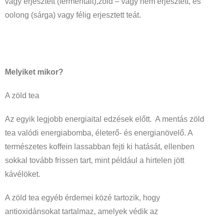
vagy erjesztett (fermentált),zöld – vagy nem erjesztett, és
oolong (sárga) vagy félig erjesztett teát.
Melyiket mikor?
A zöld tea
Az egyik legjobb energiaital edzések előtt. A mentás zöld
tea valódi energiabomba, életerő- és energianövelő. A
természetes koffein lassabban fejti ki hatását, ellenben
sokkal tovább frissen tart, mint például a hirtelen jött
kávélöket.
A zöld tea egyéb érdemei közé tartozik, hogy
antioxidánsokat tartalmaz, amelyek védik az