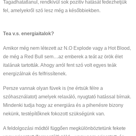
Tagadhatatlanul, rendkívül sok pozitív hatását fedezhetjük
fel, amelyekről szó lesz még a későbbiekben.
Tea v.s. energiaitalok?
Amikor még nem létezett az N.O Explode vagy a Hot Blood,
de még a Red Bull sem…az emberek a teát az örök élet
italának tartották. Ahogy arról fent szó volt egyes teák
energizálnak és felfrissítenek.
Persze vannak olyan füvek is (ne értsük félre a
szóhasználatot) amelyek relaxáló, nyugtató hatással bírnak.
Mindenki tudja hogy az energiára és a pihenésre bizony
nekünk, testépítőknek fokozott szükségünk van.
A feldolgozási módtól függően megkülönböztetünk fekete