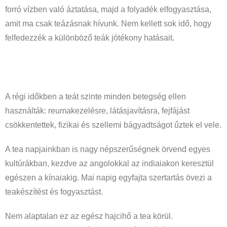
forró vízben való áztatása, majd a folyadék elfogyasztása,
amit ma csak teázásnak hívunk. Nem kellett sok idő, hogy
felfedezzék a különböző teák jótékony hatásait.
A régi időkben a teát szinte minden betegség ellen
használták: reumakezelésre, látásjavításra, fejfájást
csökkentettek, fizikai és szellemi bágyadtságot űztek el vele.
A tea napjainkban is nagy népszerűségnek örvend egyes
kultúrákban, kezdve az angolokkal az indiaiakon keresztül
egészen a kínaiakig. Mai napig egyfajta szertartás övezi a
teakészítést és fogyasztást.
Nem alaptalan ez az egész hajcihő a tea körül.