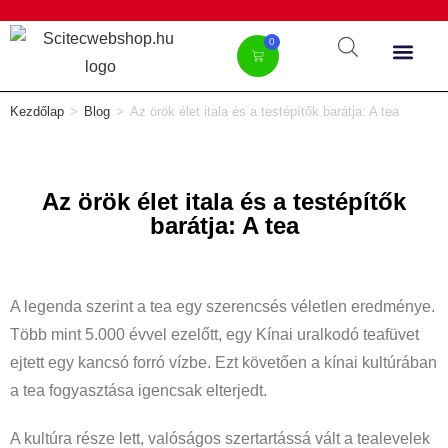
0
Kezdőlap
>
Blog
>
Az örök élet itala és a testépítők barátja: A tea
Az örök élet itala és a testépítők
barátja: A tea
A legenda szerint a tea egy szerencsés véletlen eredménye.
Több mint 5.000 évvel ezelőtt, egy Kínai uralkodó teafüvet
ejtett egy kancsó forró vízbe. Ezt követően a kínai kultúrában
a tea fogyasztása igencsak elterjedt.
A kultúra része lett, valóságos szertartássá vált a tealevelek