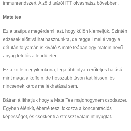
immunrendszert. A zöld teáról ITT olvashatsz bővebben.
Mate tea
Ez a teatípus megérdemli azt, hogy külön kiemeljük. Szintén
edzések előtt válhat hasznunkra, de reggeli mellé vagy a
délután folyamán is kiváló A maté teában egy matein nevű
anyag felelős a lendületért.
Ez a koffein egyik rokona, legalább olyan erőteljes hatású,
mint maga a koffein, de hosszabb távon tart frissen, és
nincsenek káros mellékhatásai sem.
Bátran állíthatjuk hogy a Mate Tea majdhogynem csodaszer.
Egyben élénkít, éberré tesz, fokozza a koncentrációs
képességet, és csökkenti a stresszt valamint nyugtat.