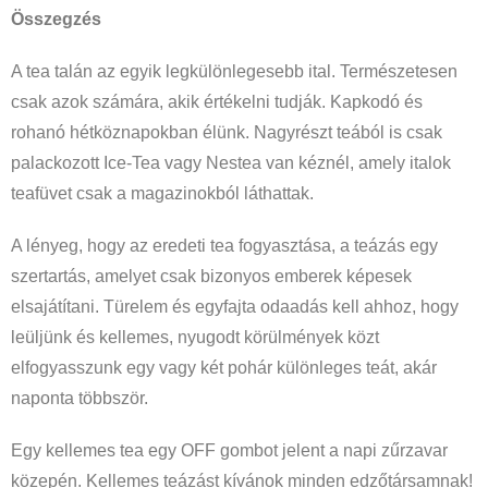
Összegzés
A tea talán az egyik legkülönlegesebb ital. Természetesen
csak azok számára, akik értékelni tudják. Kapkodó és
rohanó hétköznapokban élünk. Nagyrészt teából is csak
palackozott Ice-Tea vagy Nestea van kéznél, amely italok
teafüvet csak a magazinokból láthattak.
A lényeg, hogy az eredeti tea fogyasztása, a teázás egy
szertartás, amelyet csak bizonyos emberek képesek
elsajátítani. Türelem és egyfajta odaadás kell ahhoz, hogy
leüljünk és kellemes, nyugodt körülmények közt
elfogyasszunk egy vagy két pohár különleges teát, akár
naponta többször.
Egy kellemes tea egy OFF gombot jelent a napi zűrzavar
közepén. Kellemes teázást kívánok minden edzőtársamnak!