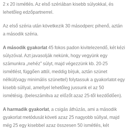
2 x 20 ismétlés. Az első szériában kisebb súlyokkal, és
lehetőleg edzőpartnerrel.
Az első széria után következik 30 másodperc pihenő, aztán
a második széria.
A második gyakorlat
45 fokos padon kivitelezendő, két kézi
súlyzóval. Azt javasolják nekünk, hogy vegyünk egy
számunkra „nehéz” súlyt, majd végezzünk kb. 20-25
ismétlést, függően attól, meddig bírjuk, aztán szünet
nélkül(vagy minimális szünettel) folytassuk a gyakorlatot egy
kisebb súllyal, amellyel lehetőleg jussunk el az 50
ismétésig. (beleszámítva az előzőt azaz 25-től kezdődően).
A harmadik gyakorlat
, a csigás áthúzás, ami a második
gyakorlat metódusát követi azaz 25 nagyobb súllyal, majd
még 25 egy kisebbel azaz összesen 50 ismétlés, két