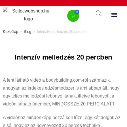
0
Kezdőlap
>
Blog
>
Intenzív melledzés 20 percben
Intenzív melledzés 20 percben
A fent látható videó a bodybuilding.com-ról származik,
ahogyan az érdekes edzésmódszer is ami abban áll, hogy
egy teljes melledzést lebonyolítanak, illetve lebonyolít a
videón látható úriember, MINDÖSSZE 20 PERC ALATT.
A videóhoz mindenképp hozzá kell fűzni egy-két dolgot: Az
első, hogy ez az úgynevezett 20 perces technika