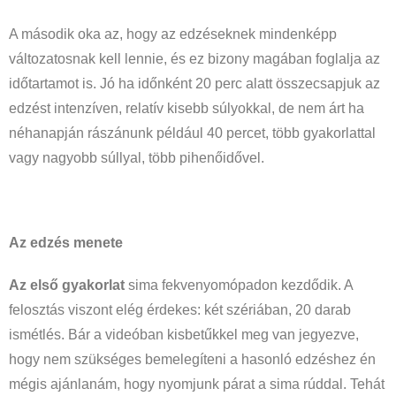
A második oka az, hogy az edzéseknek mindenképp
változatosnak kell lennie, és ez bizony magában foglalja az
időtartamot is. Jó ha időnként 20 perc alatt összecsapjuk az
edzést intenzíven, relatív kisebb súlyokkal, de nem árt ha
néhanapján rászánunk például 40 percet, több gyakorlattal
vagy nagyobb súllyal, több pihenőidővel.
Az edzés menete
Az első gyakorlat
sima fekvenyomópadon kezdődik. A
felosztás viszont elég érdekes: két szériában, 20 darab
ismétlés. Bár a videóban kisbetűkkel meg van jegyezve,
hogy nem szükséges bemelegíteni a hasonló edzéshez én
mégis ajánlanám, hogy nyomjunk párat a sima rúddal. Tehát