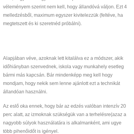
véleményem szerint nem kell, hogy állandóvá váljon. Ezt 4
melledzésből, maximum egyszer kivitelezzük (feltéve, ha
megtetszett és ki szeretnéd próbálni).
Alapjában véve, azoknak lett kitalálva ez a módszer, akik
időhiányban szenvednek, iskola vagy munkahely esetleg
bármi más kapcsán. Bár mindenképp meg kell hogy
mondjam, hogy nekik sem lenne ajánlott ezt a technikát
állandóan használni.
Az eslő oka ennek, hogy bár az edzés valóban intenzív 20
perc alatt, az izmoknak szükségük van a terhelésre(azaz a
nagyobb súlyok használatára is alkalmanként, ami ugye
több pihenőidőt is igényel.