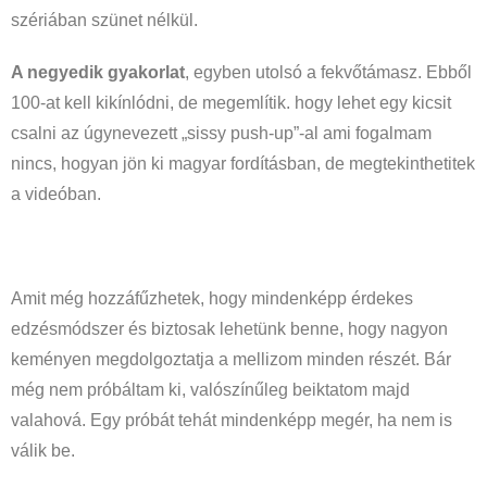
szériában szünet nélkül.
A negyedik gyakorlat
, egyben utolsó a fekvőtámasz. Ebből
100-at kell kikínlódni, de megemlítik. hogy lehet egy kicsit
csalni az úgynevezett „sissy push-up”-al ami fogalmam
nincs, hogyan jön ki magyar fordításban, de megtekinthetitek
a videóban.
Amit még hozzáfűzhetek, hogy mindenképp érdekes
edzésmódszer és biztosak lehetünk benne, hogy nagyon
keményen megdolgoztatja a mellizom minden részét. Bár
még nem próbáltam ki, valószínűleg beiktatom majd
valahová. Egy próbát tehát mindenképp megér, ha nem is
válik be.