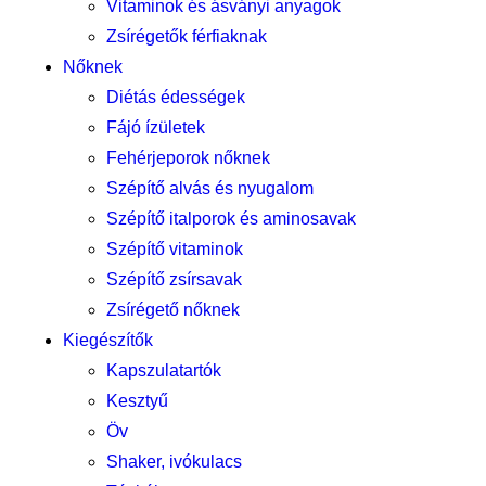
Vitaminok és ásványi anyagok
Zsírégetők férfiaknak
Nőknek
Diétás édességek
Fájó ízületek
Fehérjeporok nőknek
Szépítő alvás és nyugalom
Szépítő italporok és aminosavak
Szépítő vitaminok
Szépítő zsírsavak
Zsírégető nőknek
Kiegészítők
Kapszulatartók
Kesztyű
Öv
Shaker, ivókulacs