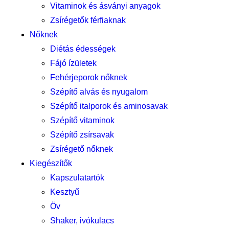
Vitaminok és ásványi anyagok
Zsírégetők férfiaknak
Nőknek
Diétás édességek
Fájó ízületek
Fehérjeporok nőknek
Szépítő alvás és nyugalom
Szépítő italporok és aminosavak
Szépítő vitaminok
Szépítő zsírsavak
Zsírégető nőknek
Kiegészítők
Kapszulatartók
Kesztyű
Öv
Shaker, ivókulacs