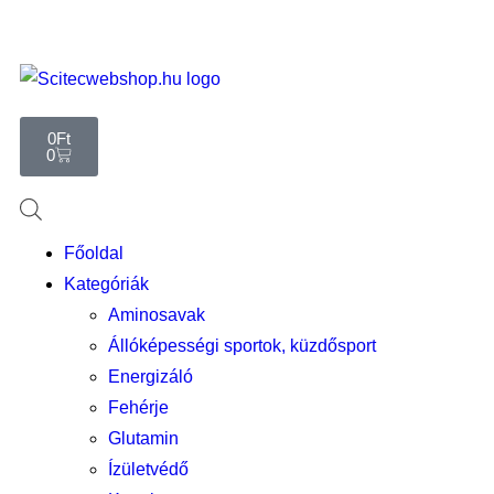
0
Ft
0
Főoldal
Kategóriák
Aminosavak
Állóképességi sportok, küzdősport
Energizáló
Fehérje
Glutamin
Ízületvédő