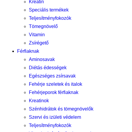
Kreatin
Speciális termékek
Teljesítményfokozók
Tömegnövelő
Vitamin
Zsírégető
Férfiaknak
Aminosavak
Diétás édességek
Egészséges zsírsavak
Fehérje szeletek és italok
Fehérjeporok férfiaknak
Kreatinok
Szénhidrátok és tömegnövelők
Szervi és izületi védelem
Teljesítményfokozók