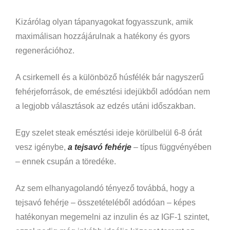
Kizárólag olyan tápanyagokat fogyasszunk, amik
maximálisan hozzájárulnak a hatékony és gyors
regenerációhoz.
A csirkemell és a különböző húsfélék bár nagyszerű
fehérjeforrások, de emésztési idejükből adódóan nem
a legjobb választások az edzés utáni időszakban.
Egy szelet steak emésztési ideje körülbelül 6-8 órát
vesz igénybe,
a tejsavó fehérje
– típus függvényében
– ennek csupán a töredéke.
Az sem elhanyagolandó tényező továbbá, hogy a
tejsavó fehérje – összetételéből adódóan – képes
hatékonyan megemelni az inzulin és az IGF-1 szintet,