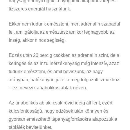
nagyságrendnyit ugrik, a nyugalmi állapothoz képest
tízszeres energiát használunk.
Ekkor nem tudunk emészteni, mert adrenalin szabadul
fel, ami gátolja az emésztést: amikor legnagyobb az
ínség, akkor nincs segítség.
Edzés után 20 percig csökken az adrenalin szint, de a
keringés és az inzulinérzékenység még intenzív, azaz
tudunk emészteni, és amit beviszünk, az nagy
arányban, hatékonyan jut el a megdolgozott izmokhoz
– ezt nevezik anabolikus ablak néven.
Az anabolikus ablak, csak rövid ideig áll fent, ezért
kulcsfontosságú, hogy edzések után könnyen és
gyorsan emészthető tápanyagforrásokra alapozzuk a
táplálék bevitelünket.